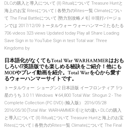
DLCの購入と導入について (II) Ritualについて Treasure Huntと
海上のお宝 Ritesについて | 各勢力のRites一覧 Climateについ
て The Final Battleについて [勢力別攻略メモ] ※現行バージョ
ンでは 2017/12/09 トータルウォー ウォーハンマー2 たるたる
706 videos 323 views Updated today Play all Share Loading
Save Sign in to YouTube Sign in test Total war: Three
Kingdoms by
日本語化がなくてもTotal War WARHAMMERはおも
しろい⁉英語版でも楽しめる秘訣をご紹介！他にも
MODやプレイ動画を紹介。Total Warを心から愛す
るウォーハンマーサイトです。
トータルウォー: ショーグン2 日本語版 イーフロンティア 5つ
星のうち 3.0 11 Windows ￥64,800 Total War: Shogun 2 - The
Complete Collection (PC DVD) (輸入版） 2016/05/28
2016/05/30 [Total War: WARHAMMER II] IとIIの違い DLCの購入
と導入について (II) Ritualについて Treasure Huntと海上のお宝
Ritesについて | 各勢力のRites一覧 Climateについて The Final