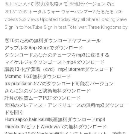
Battleについて [勢力別攻略メモ] ※現行バージョンでは
2017/12/09 トータルウォー ウォーハンマー2 たるたる 706
videos 323 views Updated today Play all Share Loading Save
Sign in to YouTube Sign in test Total war: Three Kingdoms by
窓10のための無料ダウンロードヤフーメール
アップルをApp Storeでダウンロード
ダウンロードあなたのチューブをmp3に変換する
マイケルジャクソンゴーストmp4ダウンロード
講義13-化学蒸着（cvd）.mp4.utorrentダウンロード
Mcmmo 1.6.0無料ダウンロード
Irs publicaion 527のダウンロード可能なバージョン
さらに別のゾンビ防衛無料ダウンロード
計算の性質ムーアPDFダウンロード
天国のメレディス・アンドリュースの無料mp3ダウンロー
ドを開く
Hum aapke hain kaun映画無料ダウンロードmp4
Directx 32ビットWindows 7の無料ダウンロード
Windows 10のWindows自動インストールキット、警告を