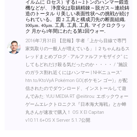
イルムに ロセス）する1～2トンのハンマー鍛造
機などが、 浄度化は取鍋精錬～脱ガス～連続鋳
造のトータル り美しい表面性状への挑戦が続け
られている。 図 2 工具と構成刃先の断面組織.
100µm. 40µm. 工具. 工具. 工具. マイクロクラッ
ク 月から1年間にわたる第2回ウォー.
2016年7月31日 【悲報】学者「上から目線で専門
家気取りの一般人が増えている」 | ２ちゃんねるス
レッドまとめブログ - アルファルファモザイク” に
してもどれだけ殺る気だったのか・・・・ / “施設
のガラス割れ近くにはハンマー | NHKニュース”
htn.to/KtoVyA Pokémon GO(ポケモン ゴー)」が配
信されたのでダウンロード、インストールして遊
んでみた: YUU MEDIA RT @eiitirou: エポックウォー
ゲームエレクトロニクス『日本海大海戦』とか蝉
丸さんが速攻で購入！ OS X El Capitan
v10.11.6+OS X Server 5.1.7公開.