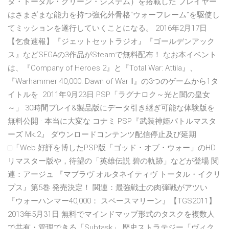
タ・トータル・クリーン・システム）を搭載した プレイヤー
はさまざまな能力を持つ強化外骨格“ウォーフレーム”を駆使し
てミッションを遂行していくことになる。 2016年2月17日
【乞食速報】『ジェットセットラジオ』『ゴールデンアック
ス』などSEGAの3作品がSteamで無料配布！ なお本イベント
は、『Company of Heroes 2』と『Total War: Attila』、
『Warhammer 40,000: Dawn of War II』の3つのゲームから1タ
イトルを 2011年9月23日 PSP「ラグナロク～光と闇の皇女
～」 30時間プレイ&製品版にデータ引き継ぎ可能な体験版を
無料公開 · 本当に大変な コナミ PSP『武装神姫バトルマスタ
ーズ Mk.2』 ダウンロードコンテンツ配信停止及び延期
□「Web 好評を博したPSP版「ゴッド・オブ・ウォー」のHD
リマスター版や，待望の「英雄伝説 碧の軌跡」などが登場 関
連：アージュ 『マブラヴ オルタネイティヴ トータル・イクリ
プス』第5巻 発売決定！ 関連：最強戦士の肉弾戦がアツい
『ウォーハンマー40,000： スペースマリーン』【TGS2011】
2013年5月31日 無料でマインドマップ形式のタスクを複数人
で共有・管理できる「Subtask」 歴史ストラテジー「ヴィク