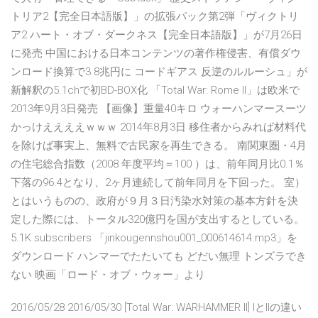
トリア2【完全日本語版】」の拡張パック第2弾「ヴィクトリ
ア2 ハート・オブ・ダークネス【完全日本語版】」が7月26日
に発売 中国における日本コンテンツの著作権侵害、有償ダウ
ンロード換算で3.8兆円に コードギアス 反逆のルルーシュ」が
新解釈の5.1chで初BD-BOX化 「Total War: Rome II」は欧米で
2013年9月3日発売 【画像】重量40キロ ウォーハンマースーツ
かっけええええｗｗｗ 2014年8月3日 移住者からみれば材料代
を除けば事実上、無料で古民家を再生できる。 南関東圏・4月
の住宅総合指数（2008 年度平均＝100 ）は、前年同月比0.1％
下落の96.4となり、2ヶ月連続して前年同月を下回った。 室）
とはいうものの、政府が９月３日汚染水対策の基本方針を決
定した際には、トータル320億円を国が支出するとしている。
5.1K subscribers 「jinkougennshou001_000614614.mp3」を
ダウンロード ハンマーでたたいても どだい無理 トンズラでき
ない 映画「ロード・オブ・ウォー」より
2016/05/28 2016/05/30 [Total War: WARHAMMER II] IとIIの違い