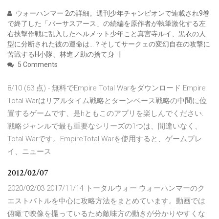
ウォーハンマー 2の詳細。週刊少年チャンピオンで連載され9巻
で終了した「バーサスアース」の続編を原作者が執筆激化する左
右挟撃作戦に乱入したヘルメット少年こと真宮寺ルイ、黒衣の人
型に分断された彼の運命は…？そしてサークェの変幻自在の攻撃に
苦戦するH小隊、林進ノ助の捨て身
5 Comments
8/10 (63 点) - 無料でEmpire Total Warをダウンロード Empire
Total Warはリアルタイム戦略とターンベース戦略の中間に位
置するゲームです、是hともこのアプリを楽しんでください.
戦略ジャンルで最も重要なシリーズの1つは、間違いなく、
Total Warです。EmpireTotal Warを使用すると、ゲームプレ
イ、ニュース
2012/02/07
2020/02/03 2017/11/14 トータルウォー ウォーハンマーのク
エストバトルを中心に攻略方法をまとめています。動画では
俯瞰で映像を撮っているため敵味方の動きが分かりやすくな