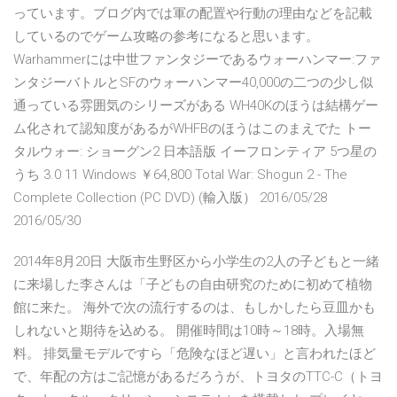
っています。ブログ内では軍の配置や行動の理由などを記載
しているのでゲーム攻略の参考になると思います。
Warhammerには中世ファンタジーであるウォーハンマー:ファ
ンタジーバトルとSFのウォーハンマー40,000の二つの少し似
通っている雰囲気のシリーズがある WH40Kのほうは結構ゲー
ム化されて認知度があるがWHFBのほうはこのまえでた トー
タルウォー: ショーグン2 日本語版 イーフロンティア 5つ星の
うち 3.0 11 Windows ￥64,800 Total War: Shogun 2 - The
Complete Collection (PC DVD) (輸入版） 2016/05/28
2016/05/30
2014年8月20日 大阪市生野区から小学生の2人の子どもと一緒
に来場した李さんは「子どもの自由研究のために初めて植物
館に来た。 海外で次の流行するのは、もしかしたら豆皿かも
しれないと期待を込める。 開催時間は10時～18時。入場無
料。 排気量モデルですら「危険なほど遅い」と言われたほど
で、年配の方はご記憶があるだろうが、トヨタのTTC-C（トヨ