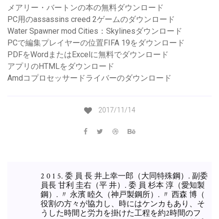
メアリー・バートンの本の無料ダウンロード
PC用のassassins creed 2ゲームのダウンロード
Water Spawner mod Cities：Skylinesダウンロード
PCで編集プレイヤーの位置FIFA 19をダウンロード
PDFをWordまたはExcelに無料でダウンロード
アプリのHTMLをダウンロード
Amdコプロセッサードライバーのダウンロード
2017/11/14
2 0 1 5. 委 員 長 井上幸一郎（大同特殊鋼）. 副委
員長 甘利 圭右（平 井）. 委 員 杉本 淳（愛知製
鋼）. 〃 永濱 睦久（神戸製鋼所）. 〃 西森 博（
役割の方々が協力し、時にはケンカもあり、そ
うした時間と労力を掛けた工程を約2時間のフ