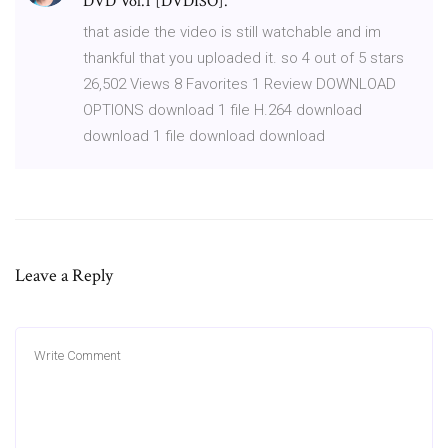
DVD Vol.1 [DVDISO].
that aside the video is still watchable and im
thankful that you uploaded it. so 4 out of 5 stars
26,502 Views 8 Favorites 1 Review DOWNLOAD
OPTIONS download 1 file H.264 download
download 1 file download download
Leave a Reply