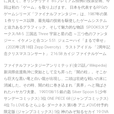
に買えて、オリジナリティ BSプレミアム恒例の投票企画、今
回は初の「ゲーム」を取り上げます。 日本を代表するRPGの
ゲームシリーズ「ファイナルファンタジー」は、1987年の第
１作リリース以降、最先端の技術を駆使したゲームシステム
と迫力あるグラフィック、そして魅力的な物語 SPOOKSスプ
ークス/MI-5. 三国志 Three 宇宙と星の恋 ～三つ色のファンタ
ジー～. イケメンと合コン 5:51. ジェニーハイ「まるで幸せ」
（2020年2月18日 Zepp Divercity）. ラストアイドル 「2周年記
念クリスマスコンサート」 2:16:58 カイジ ファイナルゲーム.
ファイナルファンタジーアンリミテッド(全25話／Wikipedia)
新潟県佐渡島沖に突如として立ち昇った「闇の柱」。そこか
ら巨大な黒い竜と白い龍が出現し、二頭は壮絶な戦いの末に
消滅した。その時、闇の柱に巻き込まれ「異界」へと飛ばさ
れたハヤカワ夫妻。 1997/08/15 銀の匙 Silver Spoon 5 (少年
サンデーコミックス) 3位 ONE PIECE 68 (ジャンプコミックス)
4位 To LOVEる-とらぶる- ダークネス 第6巻 アニメDVD付予約
限定版 (ジャンプコミックス) 5位 神のみぞ知るセカイ 19 OVA