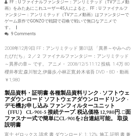
FF：U ファイナルファンタジー：アンリミテッド（TVアニメ動
画）をみたあにこれユーザー45人によると、FF：U ファイナルフ
ァンタジー：アンリミテッド（TVアニメ動画）はファンタジーで
ゲーム原作でGONZOで戦闘で召喚で戦いで無口なアニメで
す。
9 Comments
2008年12月9日 FF：アンリミテッド 第01話 「異界～やみへの
たびだち」２／２ ファイナルファンタジー：アンリミテッド
～異界の章～ です。 アニメ・ 2008/12/5 11:12 投稿. 1.4万 80
櫻井孝宏,森川智之,伊藤歩,小林正寛,鈴木省吾 DVD・BD・動画.
￥1,980
製品資料・証明書 各種製品資料リンク · ソフトウェ
アダウンロード ソフトウェアダウンロードリンク ·
デモ機お申し込み ファンフィルターユニット
（FFU） CL-901-5 接続テープ. 税込価格 12,980円. □面
ファスナー式で簡単にCL-901を2台連結可能。 取扱
説明書
富士 ゼロックス 請求 書 ダウンロード: 1: 12%: 施工 証明 書 兼