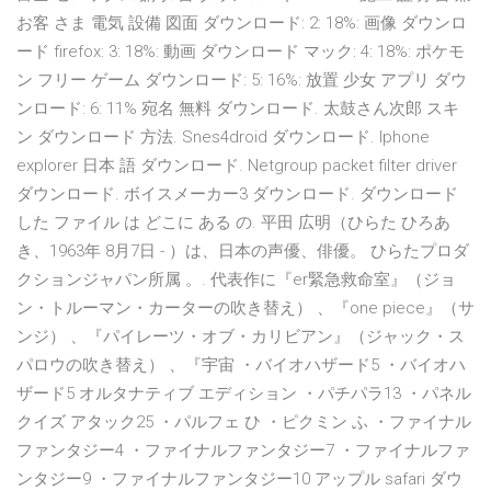
お客 さま 電気 設備 図面 ダウンロード: 2: 18%: 画像 ダウンロ
ード firefox: 3: 18%: 動画 ダウンロード マック: 4: 18%: ポケモ
ン フリー ゲーム ダウンロード: 5: 16%: 放置 少女 アプリ ダウ
ンロード: 6: 11% 宛名 無料 ダウンロード. 太鼓さん次郎 スキ
ン ダウンロード 方法. Snes4droid ダウンロード. Iphone
explorer 日本 語 ダウンロード. Netgroup packet filter driver
ダウンロード. ボイスメーカー3 ダウンロード. ダウンロード
した ファイル は どこに ある の. 平田 広明（ひらた ひろあ
き、1963年 8月7日 - ）は、日本の声優、俳優。 ひらたプロダ
クションジャパン所属 。. 代表作に『er緊急救命室』（ジョ
ン・トルーマン・カーターの吹き替え） 、『one piece』（サ
ンジ） 、『パイレーツ・オブ・カリビアン』（ジャック・ス
パロウの吹き替え） 、『宇宙 ・バイオハザード5 ・バイオハ
ザード5 オルタナティブ エディション ・パチパラ13 ・パネル
クイズ アタック25 ・パルフェ ひ ・ピクミン ふ ・ファイナル
ファンタジー4 ・ファイナルファンタジー7 ・ファイナルファ
ンタジー9 ・ファイナルファンタジー10 アップル safari ダウ