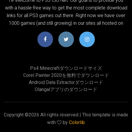
Hi! Welcome to PS3 ISO Net. Our goal is to provide you
with a hassle-free way to get the most complete download
links for all PS3 games out there. Right now we have over
1000 games (and still growing) in our sites all hosted on
Ps4 Minecraftダウンロードサイズ
Corel Painter 2020を無料でダウンロード
Android Data Extractorダウンロード
Olangalアプリのダウンロード
Copyright ©
2026 All rights reserved | This template is made
with
by
Colorlib