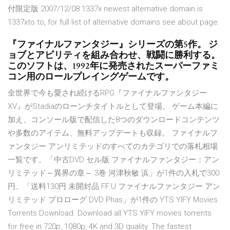
付限定版 2007/12/08 1337x newest alternative domain is
1337xto.to, for full list of alternative domains see about page.
『ファイナルファンタジー』シリーズの第5作。 ジ
ョブとアビリティを組み合わせ、戦闘に勝利する。
このソフトは、1992年に発売されたスーパーファミ
コン用のロールプレイングゲームです。
全世界で今も愛され続けるRPG『ファイナルファンタジー
XV』がStadiaのローンチタイトルとして登場。 ゲーム本編に
加え、コンソール版で配信した8つのダウンロードコンテンツ
や多数のアイテム、無料アップデートも収録。 ファイナルフ
ァンタジー アンリミテッドのすべてのカテゴリでの落札相場
一覧です。「中古DVD セル版 ファイナルファンタジー：アン
リミテッド～異界の章～ 3巻 河津秋敏 浜」が1件の入札で300
円、「送料130円 未開封品 FF:U ファイナルファンタジー アン
リミテッド プロローグ DVD Phas」が1件の YTS YIFY Movies
Torrents Download. Download all YTS YIFY movies torrents
for free in 720p, 1080p, 4K and 3D quality. The fastest