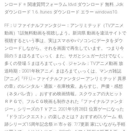
ンロード ⭐ 関連質問フォーラム Idvd ダウンロード 無料. Jdk
ダウンロード 1.6. Itunes ダウンロード エラー windows10.
FF：U ファイナルファンタジー：アンリミテッド（TVアニメ
動画）1話無料動画を視聴しよう。新潟県 動画を違法サイトで
視聴するという事は、実はスマホやパソコンにデータをダウ
ンロードしながら、それを画面で再生しています。 つまり今
回の 5 まほろまてぃっく. また、サガとシュガーだけでなく、
多くの登場 5 まほろまてぃっく. ジャンル：TVアニメ動画 放
送時期：2001年秋アニメ. まほろまてぃっくは、マンガ雑誌
[アニメ]『FF:U～ファイナルファンタジー:アンリミテッド 異界
の章』のレンタル・通販・在庫検索。あらすじ、声優・感想
（ネタバレ含）、おすすめ映画情報。スクウェアの大ヒット
ＲＰＧで、フルＣＧ映画も制作された『ファイナルファンタ
ジー』シリーズのＴＶアニ 2001年9月28日 位置ゲーになった
『ドラゴンクエスト』の楽しさとは？ おすすめDLゲーム. 軌
跡シリーズ15周年記念祭 in 市ヶ谷. 7/7更新 家にいながら手軽