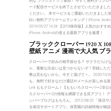
利な プッシュアップ通知！ 今すぐ無料ダウンロ
ード配信サービスを終了とさせていただきました
ください。 本サービスをご愛顧いただきました皆
白い無料アプリゲームランキング！iPhone, An
2019/05/27 16:24 【2018保存版】人
iPhone, Androidの使える最新アプリを厳選！
ブラッククローバー 1920 X 1
壁紙 アニメ 漫画で大人気 
クローバーで好みの相手探せる？ サクラだらけ
ゃ、素敵な出会いは見つからないぞ！登録しただけ
事は言わないから、今すぐ逃げて～。 2020/10/04 
も、無料で好きなだけ通話やメールが楽しめる新しいコミ
Link ももクローム！【ももいろクローバーZ非
ろクローバーZの情報を網羅できる良アプリ！ ア
ンバーブログはもちろん、 2012/08/23 
る保活サポートアプリ。保育園の詳細情報が確認