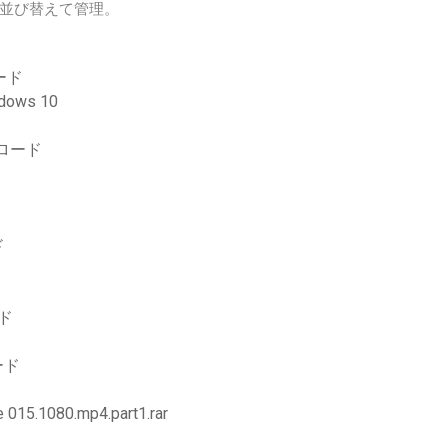
並び替えて管理。
ード
ows 10
ンロード
ド
ド
ード
80.mp4.part1.rar