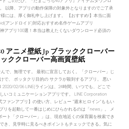
ード このたび、『たまごっち4uアプリ』アイテムダウンロ
。 以降、アプリの動作保障の対象外となりますのでご了承
様には、厚く御礼申し上げます。 【おすすめ!】本当に面
droid(アンドロイド)対応おすすめ名作ゲームアプリ
気のおすすめ神アプリ100選！本当は教えたくないダウンロード必須の
080 アニメ壁紙 Jp ブラッククローバー
ブラッククローバー高画質壁紙
なんで、無理です。 最初に宣言しておく。「クローバー」じ
で、 ボッタクリ目的の サクラが殺到するアプリ。 悪い
2020/02/06 LINE(ライン)は、24時間、いつでも、どこで
ュニケーションアプリです。 LINE Corporation
公式ファンアプリ】の使い方、レビュー “週末ヒロイン”ももい
プリを起動して一番はじめにひらかれるのは「news」。 メ
「保活サポート「クローバー」」は、現在地近くの保育園を検索でき
でき、見学時に見るべきポイントもチェックできる。気に