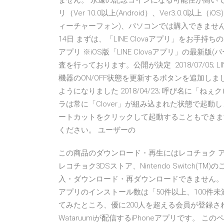
ません。 永遠の記念コインになる可能性が高い
リ（Ver 10.0以上(Android）、Ver3.0.0以上（
ィーチャーフォン)、パソコンでは購入できません。
14日 まずは、「LINE Clovaアプリ」をお手持
アプリ ※iOS版「LINE Clovaアプリ」の最新版(バ
査を行っております。公開が決定 2018/07/05; LIN
機器のON/OFF状態を更新するボタンを追加しまし
ようになりました 2018/04/23; 呼び名に
ラは常に「Clover」が組み込まれた状態で起動
ートカットをクリックして起動することもできます。
ください。 ユーザーの
この商品のダウンロード・再生にはレコチョク アプリ
レコチョク3DSストア、Nintendo Switch
入・ダウンロード・再ダウンロードできません。 C
アプリのインストール数は「50件以上、100件
てみたところ、優に200人を超える会員が登録され
Wataruumiが配信するiPhoneアプリです