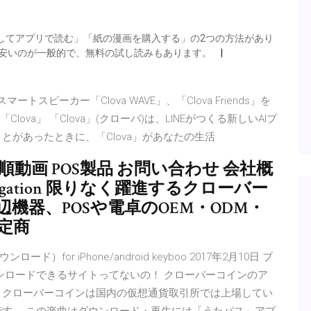
）
してアプリで読む」「紙の漫画を購入する」の2つの方法があり
が安いのが一般的で、無料の試し読みもあります。
トスピーカー「Clova WAVE」、「Clova Friends」を
ova」 「Clova」(クローバ)は、LINEがつくる新しいAIプ
とがあったときに、「Clova」があなたの生活
動画 POS製品 お問い合わせ 会社概
 navigation 限りなく躍進するクローバー
機器、POSや電卓のOEM・ODM・
特定商
r iPhone/android keyboo 2017年2月10日 ブ
ウンロードできるサイトってないの！ クローバーコインのア
、クローバーコインは国内の仮想通貨取引所では上場してい