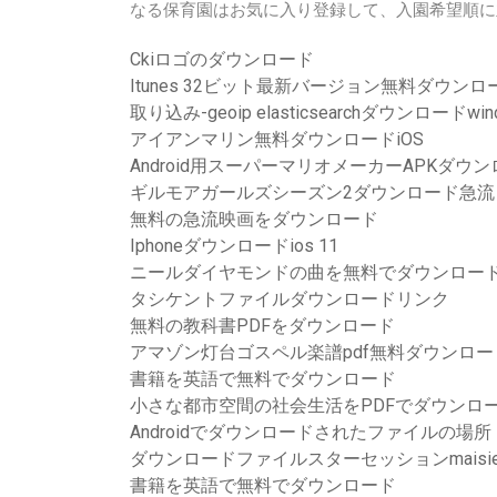
なる保育園はお気に入り登録して、入園希望順に
Ckiロゴのダウンロード
Itunes 32ビット最新バージョン無料ダウンロ
取り込み-geoip elasticsearchダウンロードwind
アイアンマリン無料ダウンロードiOS
Android用スーパーマリオメーカーAPKダウ
ギルモアガールズシーズン2ダウンロード急流
無料の急流映画をダウンロード
Iphoneダウンロードios 11
ニールダイヤモンドの曲を無料でダウンロー
タシケントファイルダウンロードリンク
無料の教科書PDFをダウンロード
アマゾン灯台ゴスペル楽譜pdf無料ダウンロー
書籍を英語で無料でダウンロード
小さな都市空間の社会生活をPDFでダウンロ
Androidでダウンロードされたファイルの場所
ダウンロードファイルスターセッションmaisie 015.10
書籍を英語で無料でダウンロード