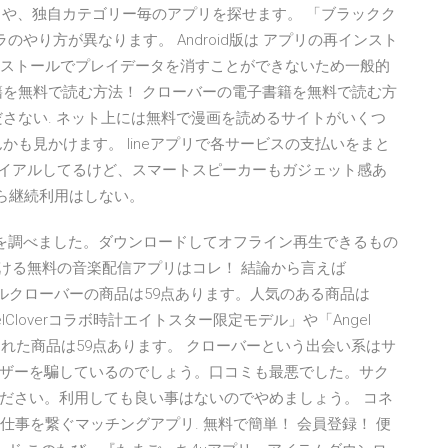
他アプリや、独自カテゴリー毎のアプリを探せます。 「ブラックク
のやり方が異なります。 Android版は アプリの再インスト
インストールでプレイデータを消すことができないため一般的
籍を無料で読む方法！ クローバーの電子書籍を無料で読む方
さない. ネット上には無料で漫画を読めるサイトがいくつ
かも見かけます。 lineアプリで各サービスの支払いをまと
無料トライアルしてるけど、スマートスピーカーもガジェット感あ
から継続利用はしない。
を調べました。ダウンロードしてオフライン再生できるもの
聴ける無料の音楽配信アプリはコレ！ 結論から言えば
」 エンジェルクローバーの商品は59点あります。人気のある商品は
lCloverコラボ時計エイトスター限定モデル」や「Angel
品された商品は59点あります。 クローバーという出会い系はサ
ザーを騙しているのでしょう。口コミも最悪でした。サク
ださい。利用しても良い事はないのでやめましょう。 コネ
仕事を繋ぐマッチングアプリ. 無料で簡単！ 会員登録！ 便