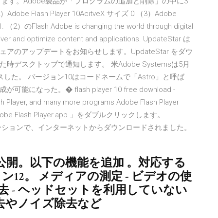
ます。Adobe製品が「プログラムの追加と削除」の中に3
obe Flash Player 10AcitveX サイズ 0 （3）Adobe
2）のFlash Adobe is changing the world through digital
iver and optimize content and applications. UpdateStar は
のアップデートをお知らせします。UpdateStar をダウ
スクトップで通知します。 米Adobe Systemsは5月
版をリリースした。 バージョン10はコードネームで「Astro」と呼ば
。� flash player 10 free download -
ash Player, and many more programs Adobe Flash Player
dobe Flash Player.app 」をダブルクリックします。
pp” は、アプリケーションで、インターネットからダウンロードされました。
11年5月12日公開。以下の機能を追加 。対応する
ージョン12。 メディアの測定 - ビデオの使
去 - ヘッドセットを利用していない
去やノイズ除去など