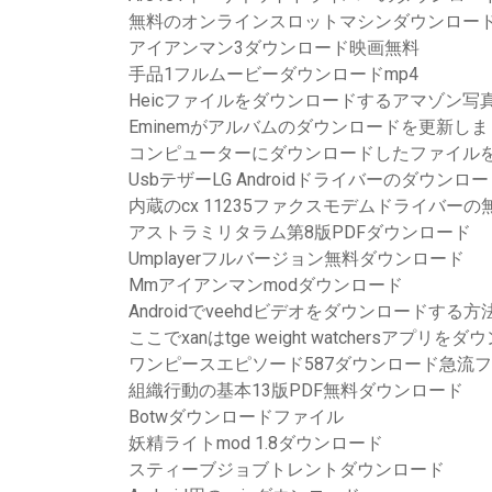
無料のオンラインスロットマシンダウンロー
アイアンマン3ダウンロード映画無料
手品1フルムービーダウンロードmp4
Heicファイルをダウンロードするアマゾン写
Eminemがアルバムのダウンロードを更新し
コンピューターにダウンロードしたファイル
UsbテザーLG Androidドライバーのダウンロ
内蔵のcx 11235ファクスモデムドライバー
アストラミリタラム第8版PDFダウンロード
Umplayerフルバージョン無料ダウンロード
Mmアイアンマンmodダウンロード
Androidでveehdビデオをダウンロードする方
ここでxanはtge weight watchersアプリ
ワンピースエピソード587ダウンロード急流
組織行動の基本13版PDF無料ダウンロード
Botwダウンロードファイル
妖精ライトmod 1.8ダウンロード
スティーブジョブトレントダウンロード