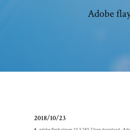
Adobe 
2018/10/23
adobe flash player 10.3.183.7 free download - Ado