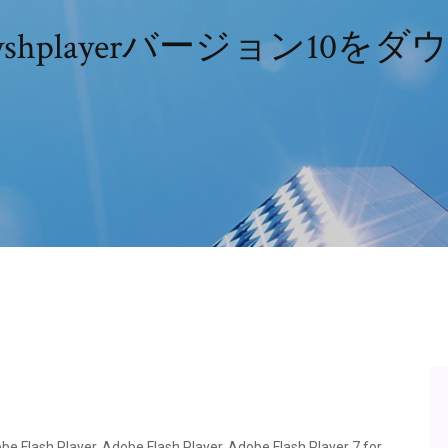
flayshplayerバージョン10
be Flash Player, Adobe Flash Player, Adobe Flash Player 7 for