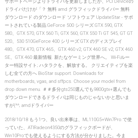
サポートページよりドライバを更新しましたが、PCI Deviceの
ドライバだけが「？ 無料 amd グラフィックドライバー 無料
ダウンロード のダウンロード ソフトウェア UpdateStar - サポ
ートされている製品:GeForce 500 シリーズ:GTX 590, GTX
580、GTX 570, GTX 560 Ti, GTX 560, GTX 550 Ti GT 545, GT GT
520、530 510GeForce 400 シリーズ:GTX のディスプレイ
480、GTX 470, GTX 465、GTX 460 v2, GTX 460 SE v2, GTX 460
SE、GTX 460 最新情報. 新たなゲーミング世界へ。 Wi-Fiルー
ター特設サイト; ハタラクを、解放する。 クリエイティブを楽
しむ全ての方へ BioStar support. Downloads for
motherboards, vgas, and sffpcs. Choose your model from
drop down menu. ＃＃多分gts250選んでも9800gtx+選んでも
ダウンロードできるドライバは同じものじゃないかと思いま
すが(^^; amdドライバー
2018/10/18 もう1つ、良い出来事は、ML110G5+Win7Pro.で使
っていた、ATIRadeon4350のグラフィックボードが、
Win10Proでも使えるようにする方法が分かりました。今ま