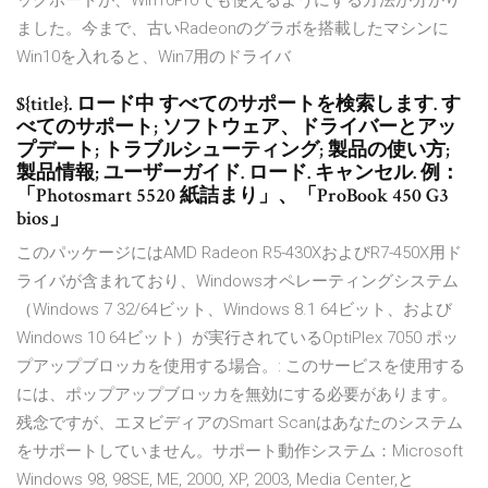
ックボードが、Win10Proでも使えるようにする方法が分かり
ました。今まで、古いRadeonのグラボを搭載したマシンに
Win10を入れると、Win7用のドライバ
${title}. ロード中 すべてのサポートを検索します. す
べてのサポート; ソフトウェア、ドライバーとアッ
プデート; トラブルシューティング; 製品の使い方;
製品情報; ユーザーガイド. ロード. キャンセル. 例：
「Photosmart 5520 紙詰まり」、「ProBook 450 G3
bios」
このパッケージにはAMD Radeon R5-430XおよびR7-450X用ド
ライバが含まれており、Windowsオペレーティングシステム
（Windows 7 32/64ビット、Windows 8.1 64ビット、および
Windows 10 64ビット）が実行されているOptiPlex 7050 ポッ
プアップブロッカを使用する場合。: このサービスを使用する
には、ポップアップブロッカを無効にする必要があります。
残念ですが、エヌビディアのSmart Scanはあなたのシステム
をサポートしていません。サポート動作システム：Microsoft
Windows 98, 98SE, ME, 2000, XP, 2003, Media Center,と