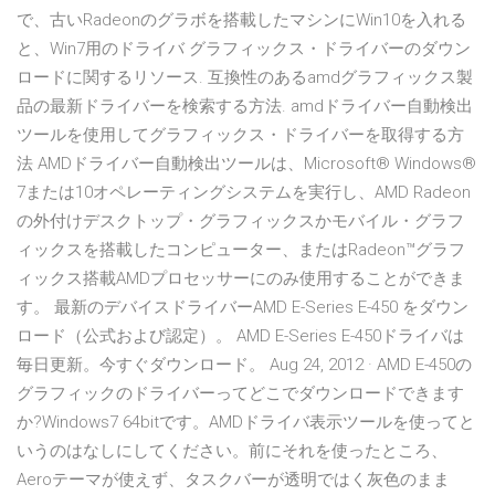
で、古いRadeonのグラボを搭載したマシンにWin10を入れる
と、Win7用のドライバ グラフィックス・ドライバーのダウン
ロードに関するリソース. 互換性のあるamdグラフィックス製
品の最新ドライバーを検索する方法. amdドライバー自動検出
ツールを使用してグラフィックス・ドライバーを取得する方
法 AMDドライバー自動検出ツールは、Microsoft® Windows®
7または10オペレーティングシステムを実行し、AMD Radeon
の外付けデスクトップ・グラフィックスかモバイル・グラフ
ィックスを搭載したコンピューター、またはRadeon™グラフ
ィックス搭載AMDプロセッサーにのみ使用することができま
す。 最新のデバイスドライバーAMD E-Series E-450 をダウン
ロード（公式および認定）。 AMD E-Series E-450ドライバは
毎日更新。今すぐダウンロード。 Aug 24, 2012 · AMD E-450の
グラフィックのドライバーってどこでダウンロードできます
か?Windows7 64bitです。AMDドライバ表示ツールを使ってと
いうのはなしにしてください。前にそれを使ったところ、
Aeroテーマが使えず、タスクバーが透明ではく灰色のまま