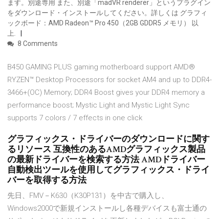
ます。別途専用 また、別途「madVR renderer」というプラグイン
をダウンロード・インストールしてください。詳しくは グラフィ
ックボード：AMD Radeon™ Pro 450（2GB GDDR5 メモリ） 以
上.
8 Comments
B450 GAMING PLUS gaming motherboard support AMD®
RYZEN™ Desktop Processors for socket AM4 and up to DDR4-
3466+(OC) Memory; DDR4 Boost gives your DDR4 memory a
performance boost; Mystic Light and Mystic Light Sync
supports 7 colors / 7 effects in one click
グラフィックス・ドライバーのダウンロードに関す
るリソース 互換性のあるAMDグラフィックス製品
の最新ドライバーを検索する方法 AMDドライバー
自動検出ツールを使用してグラフィックス・ドライ
バーを取得する方法
先日、FMV－K630（K30P131）を中古で購入し、
Windows2000で新規インストールし各種デバイスも富士通の