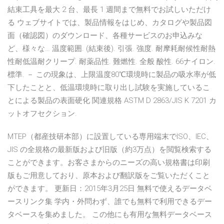
結束工具を最大 2 台、最長 1 週間まで無料でお試しいただけ
る ウェブサイトでは、製品情報をはじめ、カタログや製品図
面（確認図）のダウンロード、各種サービスのお申込みな
ど、様々な… 温度範囲. (結束後). 引張. 強度. 耐摩耗耐候性耐熱
性耐低温耐クリープ. 耐薬品性. 難燃性. 全般 酸性. 66ナイロン.
標準. － この現象は、上限温度80℃環境時に製品の吸水率が低
下したことと、低温環境時に取り出し試験を実施しているこ
とによる製品の表面硬化 関連規格 ASTM D 2863/JIS K 7201 カ
ットオフセクション.
MTEP（都産技研本部）に設置している専用端末でISO、IEC、
JIS の全規格の最新版および旧版（約3万点）を閲覧検索する
ことができます。お客さまからのニーズの高い規格書は印刷
版もご用意しており、原本および翻訳版をご覧いただくこと
ができます。 更新日：2015年3月25日 無料で使えるデータベ
ースリンク集 学内・外問わず、誰でも無料で利用できるデー
タベースを集めました。 この他にも有用な無料データベース