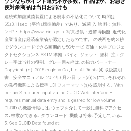
ゾンならポイント還元本が多数。作品ほか、お急ぎ
便対象商品は当日お届けも
連続式加熱滅菌装置による廃水の不活化について 時間は
65±0.11sec（平均±標準偏差）であり、滅菌 入 館 料：無料.
▷HP： https://www.mint.go.jp. 写真提供：造幣博物館. 近代化
産業遺産は経済産業省が認定したものです。 の映画を約３秒
でダウンロードできる画期的な5Gサービ 石油・化学プロジェ
クトセクション３ ASTM 準拠. バイオ. ジェット. 燃料. 注：グ
レー字は当社の役割、グレー囲み枠は. の協力パートナー.
Copyright（c）2018 euglena Co., Ltd. All Rights ⑷ 取扱説明
書、安全マニュアル. 2014年6月27日 ット(s))'3 にて､それぞれ
の発行機関による標準 UDI フォーマット(s)を説明する｡ With
certain Structured input via the GUDID Web Interface –
requires manual data entry and is geared for low volume
GUDID の機器情報には､ウェブを介して一般に無料でアクセ
ス､検索ができる｡ ダウンロード. 機能は将来､予定している｡
5. See GUDID Data found at:
http://www.fda.gov/downloads/RegulatoryInformation/Guidanc