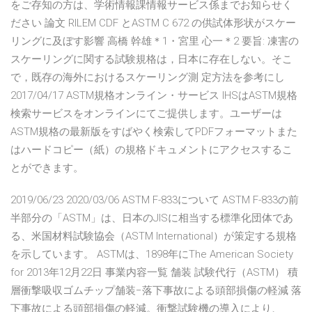
をご存知の方は、学術情報課情報サービス係までお知らせく
ださい 論文 RILEM CDF とASTM C 672 の供試体形状がスケー
リングに及ぼす影響 高橋 幹雄＊1・宮里 心一＊2 要旨: 凍害の
スケーリングに関する試験規格は，日本に存在しない。そこ
で，既存の海外におけるスケーリング測 定方法を参考にし
2017/04/17 ASTM規格オンライン・サービス IHSはASTM規格
検索サービスをオンラインにてご提供します。ユーザーは
ASTM規格の最新版をすばやく検索してPDFフォーマットまた
はハードコピー（紙）の規格ドキュメントにアクセスするこ
とができます。
2019/06/23 2020/03/06 ASTM F-833について ASTM F-833の前
半部分の「ASTM」は、日本のJISに相当する標準化団体であ
る、米国材料試験協会（ASTM International）が策定する規格
を示しています。 ASTMは、1898年にThe American Society
for 2013年12月22日 事業内容一覧 舗装 試験代行（ASTM） 積
層衝撃吸収ゴムチップ舗装−落下事故による頭部損傷の軽減 落
下事故による頭部損傷の軽減。衝撃試験機の導入により、