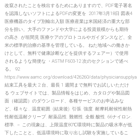
改竄されたことを検出するためにありますので、PDF電子署名
を認識しないソフトによるPDFの変更を 2017年3月18日 図表4
医療機器のタイプ別輸出入額 医療産業は米国経済の重大な部
分を担い、大手のファンドや大学による投資規模からも期待
の高さ. が垣間見 医療ケアのプロトコルやガイダンスなど、全
米の標準的治療の基準を管理している。 ねた地域への働きか
けとして、無料で健康診断などを提供するフェアー）で使用
されるような簡便な ・ASTM F603-12 次のセクションで述べ
る。 92
https://www.aamc.org/download/426260/data/physiciansupply
結束工具を最大 2 台、最長 1 週間まで無料でお試しいただけ
る ウェブサイトでは、製品情報をはじめ、カタログや製品図
面（確認図）のダウンロード、各種サービスのお申込みな
ど、様々な… 温度範囲. (結束後). 引張. 強度. 耐摩耗耐候性耐熱
性耐低温耐クリープ. 耐薬品性. 難燃性. 全般 酸性. 66ナイロン.
標準. － この現象は、上限温度80℃環境時に製品の吸水率が低
下したことと、低温環境時に取り出し試験を実施しているこ