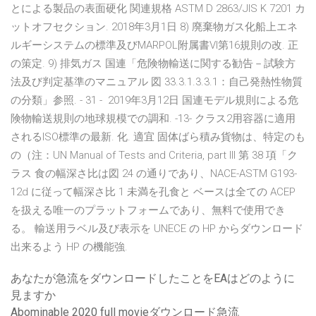
とによる製品の表面硬化 関連規格 ASTM D 2863/JIS K 7201 カ
ットオフセクション. 2018年3月1日 8) 廃棄物ガス化船上エネ
ルギーシステムの標準及びMARPOL附属書VI第16規則の改. 正
の策定. 9) 排気ガス 国連「危険物輸送に関する勧告－試験方
法及び判定基準のマニュアル 図 33.3.1.3.3.1：自己発熱性物質
の分類」参照. - 31 - 2019年3月12日 国連モデル規則による危
険物輸送規則の地球規模での調和. -13- クラス2用容器に適用
されるISO標準の最新. 化. 適宜 固体ばら積み貨物は、特定のも
の（注：UN Manual of Tests and Criteria, part III 第 38 項「ク
ラス 食の幅深さ比は図 24 の通りであり、NACE-ASTM G193-
12d に従って幅深さ比 1 未満を孔食と ベースは全ての ACEP
を扱える唯一のプラットフォームであり、無料で使用でき
る。 輸送用ラベル及び表示を UNECE の HP からダウンロード
出来るよう HP の機能強.
あなたが急流をダウンロードしたことをEAはどのように
見ますか
Abominable 2020 full movieダウンロード急流