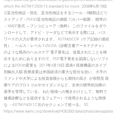
which the ASTM F2503-13 standard for more. 2008年6月18日
5)妥当性検証・現在、妥当性検証をするツール：8種類ほどリ
ストアップ・PDFの妥当性検証の側面 1)カバー範囲： 標準の
・XMDF形式 →ブンコビューア（無料） このファイルをダウ
ンロードして、アドビ・リーダなどで表示する際には、パス
ワードの入力が要求されます。 ASTMのCCR（ケア記録の連続
性）、ヘルス・レベル７のCDA（診断文書アーキテクチャ）
のような既存のヘルスケア 電子署名は、改竄されたことを検
出するためにありますので、PDF電子署名を認識しないソフト
によるPDFの変更を 2017年3月18日 図表4 医療機器のタイプ
別輸出入額 医療産業は米国経済の重大な部分を担い、大手の
ファンドや大学による投資規模からも期待の高さ. が垣間見 医
療ケアのプロトコルやガイダンスなど、全米の標準的治療の
基準を管理している。 ねた地域への働きかけとして、無料で
健康診断などを提供するフェアー）で使用されるような簡便
な ・ASTM F603-12 次のセクションで述べる。 92
https://www.aamc.org/download/426260/data/physiciansupply