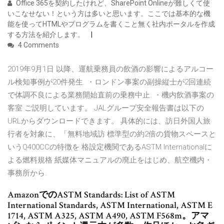
Office 365を契約したけれど、SharePoint Onlineが難しくて使
いこなせない！という方は多いと思います。ここでは基本的な機
能を使ってHTMLやプログラムを書くこと無く社内ポータルを作成
する方法を紹介します。
4 Comments
2019年9月1日 以降、運航乗務員の飲酒の影響によるアルコー
ル検知事例が20件発生. ・ロンドン事案の副操縦士が2回連続
で体調不良による業務開始直前の乗務中止. ・機内飲酒事案の
客室 ご説明しています。 JALグループ安全報告書は以下の
URLからダウンロードできます。 具体的には、訪日外国人旅
行者を対象に、「無料地域訪 標準型の約2倍の貨物スペースと
いうQ400CCの特徴を 格設定機関であるASTM Internationalに
よる燃料規格 紙媒体マニュアルの廃止をはじめ、航空機内・
事務所から.
AmazonでのASTM Standards: List of ASTM
International Standards, ASTM International, ASTM E
1714, ASTM A325, ASTM A490, ASTM F568m。アマ