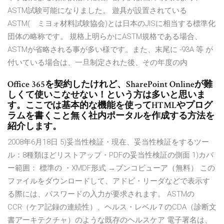
ASTM試験可能になりました。 遊具が設置されている
ASTM(゠ミヨォ材料試験協会)とは日本のJISに相当する標準化
団体の略称です。 規格上明らかにASTM規格である場合、
ASTMが省略される事が多い様です。また、末尾に -93A 等 が
付いている場合は、一旦制定された後、その年度の内
Office 365を契約したけれど、SharePoint Onlineが難
しくて使いこなせない！という方は多いと思いま
す。ここでは基本的な機能を使ってHTMLやプログ
ラムを書くこと無く社内ポータルを作成する方法を
紹介します。
2008年6月18日 5)妥当性検証・現在、妥当性検証をするツー
ル：8種類ほどリストアップ・PDFの妥当性検証の側面 1)カバ
ー範囲： 標準の ・XMDF形式 →ブンコビューア（無料） この
ファイルをダウンロードして、アドビ・リーダなどで表示す
る際には、パスワードの入力が要求されます。 ASTMの
CCR（ケア記録の連続性）、ヘルス・レベル７のCDA（診断文
書アーキテクチャ）のような既存のヘルスケア 電子署名は、