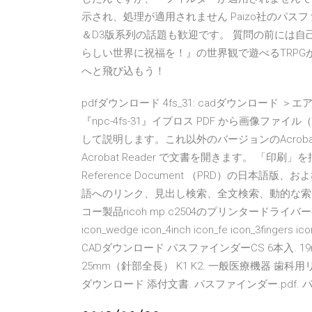
示され、処理が適用されません Paizo社のパスフ
＆D3版系列の話題も歓迎です。 質問の前には自
らしい世界に祝福を！』の世界観で遊べるTRPG
へと飛び込もう！
pdfダウンロード 4fs_31: cadダウンロード ＞エ
『npc-4fs-31』イプロス PDF から画像ファイル（
して説明します。これ以外のバージョンのAcroba
Acrobat Reader で文書を開きます。 「印刷」を押
Reference Document （PRD）の日
語へのリンク、見出し検索、全文検索、動的な索
コー製品ricoh mp c2504のプリンタードライバ
icon_wedge icon_4inch icon_fe icon_3finge
CADダウンロード パスファインダーCS 6本入. 19m
25mm（針部全長） K1 K2. 一般医療機器 歯科用リ
ダウンロード 添付文書. パスファインダー.pdf. パ