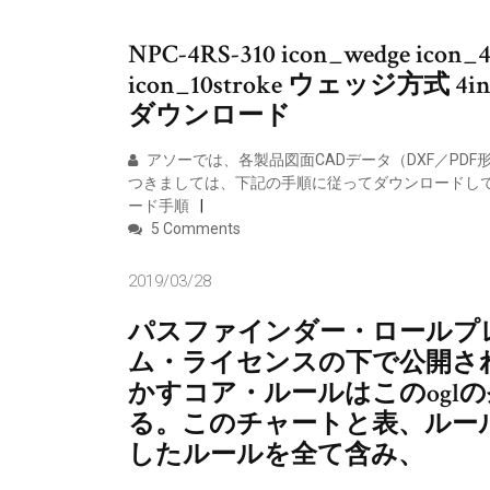
NPC-4RS-310 icon_wedge icon_4i
icon_10stroke ウェッジ方式 4i
ダウンロード
アソーでは、各製品図面CADデータ（DXF／PD
つきましては、下記の手順に従ってダウンロードしてく
ード手順
5 Comments
2019/03/28
パスファインダー・ロールプ
ム・ライセンスの下で公開され
かすコア・ルールはこのogl
る。このチャートと表、ルー
したルールを全て含み、