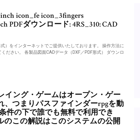
nch icon_fe icon_3fingers
nch PDFダウンロード: 4RS_310: CAD
F形式）をインターネットでご提供いたしております。 操作方法に
ださい。 各製品図面CADデータ（DXF／PDF形式） ダウンロ
レイング・ゲームはオープン・ゲー
、つまりパスファインダーrpgを動
の条件の下で誰でも無料で利用でき
ルのこの解説はこのシステムの公開