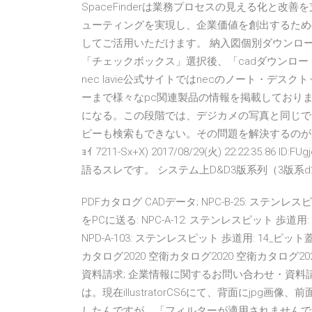
SpaceFinderは業務プロセスの見える化と
ューティングを実現し、企業価値を創出するため
してご活用いただけます。 納入図個別ダウンロード; pdf cad;
「チェックボックス」選択後、「cadダウンロード
nec lavie公式サイトではnecのノート・
ーまで様々なpc関連製品の情報を掲載しており
になる。この段階では、デジカメの写真と同じで
ピーも検索もできない。その問題を解決するのが透明テキス
ｮｲ 7211-Sx+X) 2017/08/29(火) 22:22:3
語るスレです。 システム上D&D3版系列（3版系
PDFカタログ CADデータ; NPC-B-25: ステンレスピッ
をPCに送る: NPC-A-12: ステンレスピット 歩道用: 
NPD-A-103: ステンレスピット 歩道用: 14_ピット蓋
カタログ2020 空衛カタログ2020 空衛カタロク
資料請求; 企業情報に関するお問い合わせ・資料請求 
は。現在illustratorCS6にて、背面にjp
したんですが、「フィルターが適用されませんで