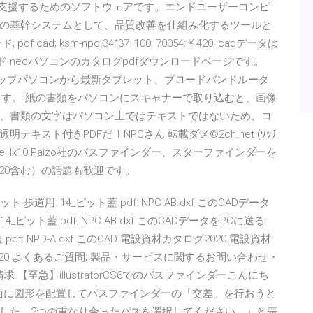
改善を支援するためのソフトウェアです。エンドユーザーコンピ
の基幹システムとして、品質改善を仕組み化するツールと
 ksm-npc 34^37: 100: 70054: ¥ 420: cadデータは
 necパソコンのカタログpdfダウンロードページです。
デスクトップパソコンから最新タブレット、ブロードバンドルータ
ます。 紙の書類をパソコンにスキャナーで取り込むと、画像
、書類の文字はパソコン上ではテキストではないため、コ
ト付きPDFだ 1 NPCさん 転載ダメ©2ch.net (ﾜｯﾁ
5.86 ID:FUgjeHx10 Paizo社のパスファインダー、スターファインダーを
d20含む）の話題も歓迎です。
ト 歩道用: 14_ピット蓋.pdf: NPC-AB.dxf このCADデータ
14_ピット蓋.pdf: NPC-AB.dxf このCADデータをPCに送る:
.pdf: NPD-A.dxf このCAD 電設資材カタログ2020 電設資材
゙2020 よくあるご質問; 製品・サービスに関するお問い合わせ・
【至急】illustratorCS6でのパスファインダーこんにち
g画像、前面に図形を配置してパスファインダーの「交差」を行おうと
した。2つの重なり合ったパスを選択してください。」と表