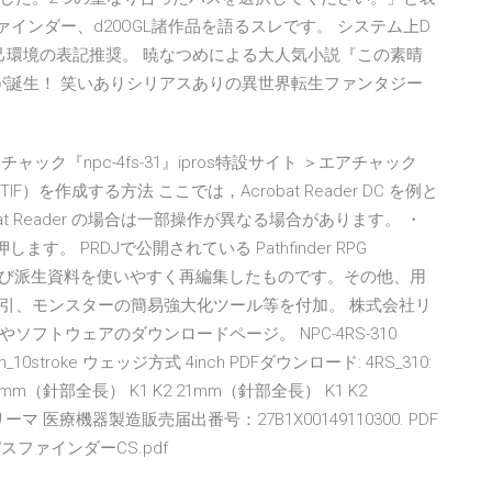
ァインダー、d20OGL諸作品を語るスレです。 システム上D
己環境の表記推奨。 暁なつめによる大人気小説『この素晴
が誕生！ 笑いありシリアスありの異世界転生ファンタジー
アチャック『npc-4fs-31』ipros特設サイト ＞エアチャック
TIF）を作成する方法 ここでは，Acrobat Reader DC を例と
t Reader の場合は一部操作が異なる場合があります。 ・
します。 PRDJで公開されている Pathfinder RPG
本語版、および派生資料を使いやすく再編集したものです。その他、用
引、モンスターの簡易強大化ツール等を付加。 株式会社リ
ーやソフトウェアのダウンロードページ。 NPC-4RS-310
rs icon_10stroke ウェッジ方式 4inch PDFダウンロード: 4RS_310:
m（針部全長） K1 K2 21mm（針部全長） K1 K2
ーマ 医療機器製造販売届出番号：27B1X00149110300. PDF
スファインダーCS.pdf