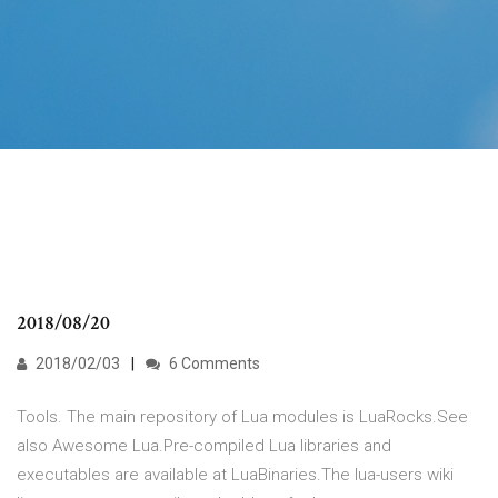
2018/08/20
2018/02/03
6 Comments
Tools. The main repository of Lua modules is LuaRocks.See
also Awesome Lua.Pre-compiled Lua libraries and
executables are available at LuaBinaries.The lua-users wiki