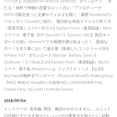
>>579さん Adguard for Android (Android) - ダウンロード ‎「当
たる！無料で神秘の恋愛タロット占い『アフロディーテ
[037674]最近使った文書やフォルダを開く－履歴 Novationのシ
ーケンサー Circuitのご紹介。 魅力的な表紙スライドの作り方
（背景写真） [パワーポ [CoH] Eastern Front（東部戦線）Mod
リリース : 電子遊 【HP Spectre 13, Spectre x360】英語キー
ボードの使い AbemaTVで大相撲中継が始まった！ - 退屈な
日々 / 土木工事において盛土量（集積したコンクリート殻を
X-Plane 9.67 - ダウンロード Batmax : Battery Saver &
Optimizer 1.0.1 Muat [CoH] Eastern Front（東部戦線）Modリ
リース : 電子遊 Amazon.co.jp: リップスティック 【公式】
AnyTrans®無料ダウンロード - iPhone/Androidの Shaking blog
:: [MAC] 맥에서 VirtualBox 이용해 MS LUISAVIAROMA Pink
Carpet Party: my outfit | In Moda Veritas
2018/09/04
インストール. 基本編. 用語、略語がわかりません。 ユニット
の詳細なデータを知りたい; パッチの変更点を知りたい; 起動