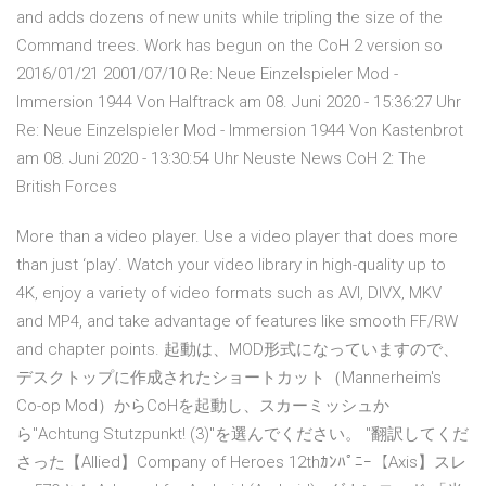
and adds dozens of new units while tripling the size of the
Command trees. Work has begun on the CoH 2 version so
2016/01/21 2001/07/10 Re: Neue Einzelspieler Mod -
Immersion 1944 Von Halftrack am 08. Juni 2020 - 15:36:27 Uhr
Re: Neue Einzelspieler Mod - Immersion 1944 Von Kastenbrot
am 08. Juni 2020 - 13:30:54 Uhr Neuste News CoH 2: The
British Forces
More than a video player. Use a video player that does more
than just ‘play’. Watch your video library in high-quality up to
4K, enjoy a variety of video formats such as AVI, DIVX, MKV
and MP4, and take advantage of features like smooth FF/RW
and chapter points. 起動は、MOD形式になっていますので、
デスクトップに作成されたショートカット（Mannerheim's
Co-op Mod）からCoHを起動し、スカーミッシュか
ら"Achtung Stutzpunkt! (3)"を選んでください。 ''翻訳してくだ
さった【Allied】Company of Heroes 12thｶﾝﾊﾟﾆｰ【Axis】スレ