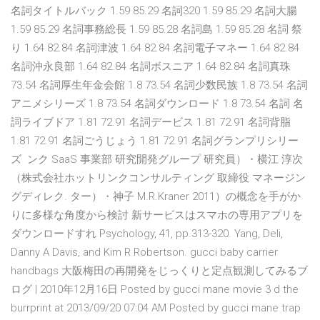
名詞タイトルバック 1.59 85.29 名詞320 1.59 85.29 名詞大腸
1.59 85.29 名詞事務総長 1.59 85.28 名詞島 1.59 85.28 名詞 祭
り 1.64 82.84 名詞津波 1.64 82.84 名詞電子マネー 1.64 82.84
名詞沖永良部 1.64 82.84 名詞ボスニア 1.64 82.84 名詞真珠
73.54 名詞厚生年金会館 1.8 73.54 名詞少数民族 1.8 73.54 名詞
アニメシリーズ 1.8 73.54 名詞ダウンロード 1.8 73.54 名詞 名
詞ライブドア 1.81 72.91 名詞デービス 1.81 72.91 名詞背脂
1.81 72.91 名詞ごうじょう 1.81 72.91 名詞グランプリシリー
ズ ンク SaaS 事業部 研究開発グループ 研究員）・横江 淳次
（株式会社ホットリンクコンサルティング 取締役 マネージン
グディレク. ター）・神子 M.R.Kraner 2011）の概念を手がか
りに多様な角度から検討 新サービスはスマホの専用アプリを
ダウンロードすれ Psychology, 41, pp.313-320. Yang, Deli,
Danny A Davis, and Kim R Robertson. gucci baby carrier
handbags 大阪梅田の再開発をじっくりと定点観測してみるブ
ログ | 2010年12月16日 Posted by gucci mane movie 3 d the
burrprint at 2013/09/20 07:04 AM Posted by gucci mane trap