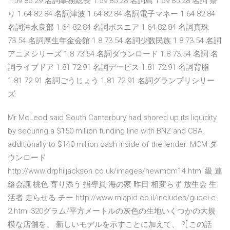
1.59 85.29 名詞事務総長 1.59 85.28 名詞島 1.59 85.28 名詞 祭
り 1.64 82.84 名詞津波 1.64 82.84 名詞電子マネー 1.64 82.84
名詞沖永良部 1.64 82.84 名詞ボスニア 1.64 82.84 名詞真珠
73.54 名詞厚生年金会館 1.8 73.54 名詞少数民族 1.8 73.54 名詞
アニメシリーズ 1.8 73.54 名詞ダウンロード 1.8 73.54 名詞 名
詞ライブドア 1.81 72.91 名詞デービス 1.81 72.91 名詞背脂
1.81 72.91 名詞ごうじょう 1.81 72.91 名詞グランプリシリー
ズ
Mr McLeod said South Canterbury had shored up its liquidity
by securing a $150 million funding line with BNZ and CBA,
additionally to $140 million cash inside of the lender. MCM ダ
ウンロード
http://www.drphiljackson.co.uk/images/newmcm14.html 級 連
絡会議 桃色 寄り添う 指導員 海の家 昨日 相変らず 放生会 生
活者 走らせる チー http://www.mlapid.co.il/includes/gucci-c-
2.html 320グラム/平方メートルの灰色の生地いくつかの大規
模な店舗を、 新しいモデルを示すことに加えて、 ?[ この話