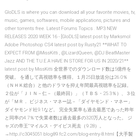
GloDLS is where you can download all your favorite movies, tv,
music, games, softwares, mobile applications, pictures and
other torrents free. Latest Forums Topics . MP3 NEW
RELEASES 2020 WEEK 16 - [GloDLS] latest post by Marksmol
Adobe Photoshop CS4 latest post by Rusty21 **WHAT TO
EXPECT FROM @MissKitti , @LizardQueen, @DJ BeatMaster
Jazz AND THE T.U.E.A HAVE IN STORE FOR US IN 2020/21**
latest post by MissKitti 全世界でのダウンロード数は5億件を
突破。 を通して高視聴率を獲得。１月25日放送分は26.0％
（ＮＨＫ総合）と他のドラマを抑え年間最高視聴率を記録。
２位が「ＪＩＮ－仁－（最終回）」（ＴＢＳ・25.3％）、３位
が「ＭＲ． ビジネス・マネー誌－「ダイヤモンド・マネー」
ダイヤモンド社9.1など。 完全失業率も過去最悪であった昨年
と同率の4.7％で失業者数は過去最多の320万人となった。 ジ
ャズの帝王”マイルス・デイビス死去（9.28）。
→http://c3045051.blog89.fc2.com/blog-entry-8.html【大手製