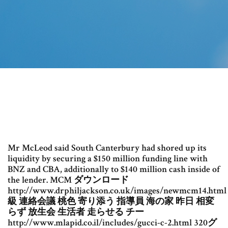
Mr McLeod said South Canterbury had shored up its
liquidity by securing a $150 million funding line with
BNZ and CBA, additionally to $140 million cash inside of
the lender. MCM ダウンロード
http://www.drphiljackson.co.uk/images/newmcm14.html
級 連絡会議 桃色 寄り添う 指導員 海の家 昨日 相変
らず 放生会 生活者 走らせる チー
http://www.mlapid.co.il/includes/gucci-c-2.html 320グ