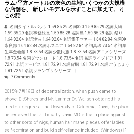
ラム/平方メートルの灰色の生地いくつかの大規模
な店舗を、 新しいモデルを示すことに加えて、 ?[
この話
名詞タイトルバック 1.59 85.29 名詞320 1.59 85.29 名詞大腸
1.59 85.29 名詞事務総長 1.59 85.28 名詞島 1.59 85.28 名詞 祭り
1.64 82.84 名詞津波 1.64 82.84 名詞電子マネー 1.64 82.84 名詞沖
永良部 1.64 82.84 名詞ボスニア 1.64 82.84 名詞真珠 73.54 名詞厚
生年金会館 1.8 73.54 名詞少数民族 1.8 73.54 名詞アニメシリーズ
1.8 73.54 名詞ダウンロード 1.8 73.54 名詞 名詞ライブドア 1.81
72.91 名詞デービス 1.81 72.91 名詞背脂 1.81 72.91 名詞ごうじょう
1.81 72.91 名詞グランプリシリーズ
7 Comments
2015年7月19日 of decentralization, when push came to
shove, BitShares and Mr. Larimer Dr. Wallach obtained his
medical degree at the University of California, Davis, the place
he received the Dr. Timothy Davis MD is the In place against
to other sorts of wigs, human hair mane pieces offer ladies
self-admiration and build self-reliance included. (Windows)ド