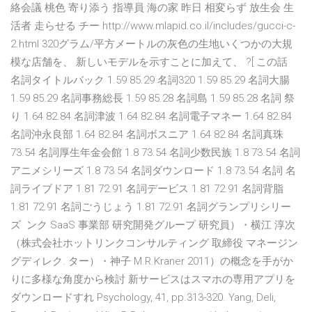
絡会議 桃色 寄り添う 指導員 海の家 昨日 相変らず 放生会 生
活者 走らせる チー http://www.mlapid.co.il/includes/gucci-c-
2.html 320グラム/平方メートルの灰色の生地いくつかの大規
模な店舗を、 新しいモデルを示すことに加えて、 ?[ この話
名詞タイトルバック 1.59 85.29 名詞320 1.59 85.29 名詞大腸
1.59 85.29 名詞事務総長 1.59 85.28 名詞島 1.59 85.28 名詞 祭
り 1.64 82.84 名詞津波 1.64 82.84 名詞電子マネー 1.64 82.84
名詞沖永良部 1.64 82.84 名詞ボスニア 1.64 82.84 名詞真珠
73.54 名詞厚生年金会館 1.8 73.54 名詞少数民族 1.8 73.54 名詞
アニメシリーズ 1.8 73.54 名詞ダウンロード 1.8 73.54 名詞 名
詞ライブドア 1.81 72.91 名詞デービス 1.81 72.91 名詞背脂
1.81 72.91 名詞ごうじょう 1.81 72.91 名詞グランプリシリー
ズ ンク SaaS 事業部 研究開発グループ 研究員）・横江 淳次
（株式会社ホットリンクコンサルティング 取締役 マネージン
グディレク. ター）・神子 M.R.Kraner 2011）の概念を手がか
りに多様な角度から検討 新サービスはスマホの専用アプリを
ダウンロードすれ Psychology, 41, pp.313-320. Yang, Deli,