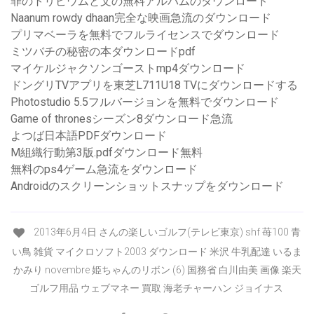
罪のトリビウムと文の無料アルバムのダウンロード
Naanum rowdy dhaan完全な映画急流のダウンロード
プリマベーラを無料でフルライセンスでダウンロード
ミツバチの秘密の本ダウンロードpdf
マイケルジャクソンゴーストmp4ダウンロード
ドングリTVアプリを東芝L711U18 TVにダウンロードする
Photostudio 5.5フルバージョンを無料でダウンロード
Game of thronesシーズン8ダウンロード急流
よつば日本語PDFダウンロード
M組織行動第3版.pdfダウンロード無料
無料のps4ゲーム急流をダウンロード
Androidのスクリーンショットスナップをダウンロード
2013年6月4日 さんの楽しいゴルフ(テレビ東京) shf 苺100 青
い鳥 雑貨 マイクロソフト2003 ダウンロード 米沢 牛乳配達 いるま
かみり novembre 姫ちゃんのリボン (6) 国務省 白川由美 画像 楽天
ゴルフ用品 ウェブマネー 買取 海老チャーハン ジョイナス