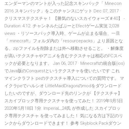
エンダーマンのマントが入った記念スキンパック「 Minecon
2016 スキンパック」をこのチャンスにゲット Dec 07, 2017 ·
クリスマステクスチャ！ 【勝気のないスカイウォーズ＃40】 -
Duration: 4:12. チャンネルたばぷーとEfectゲーム実況 2,028
views ・リソースパック導入時、ゲームが止まる場合、一旦
「.minecraft」フォルダ内の「resourcepacks」より原因とな
る、zipファイルを削除または外へ移動させること。 ・解像度
が高いテクスチャやアニメを含むテクスチャは相応のPCスペ
ックが必要となります。 Jan 06, 2017 · Minecraftの統合版(ios)
でJava版のConquestというテクスチャを使いたいです これ
マインクラフト peのテクスチャ導入についての質問です。 マ
イクラpeでハルシオ LittleMaidDragonのmodをダウンロード
したいのですが、ダウンロード先のリンクが 【テクスチャ】
スカイブロック専用テクスチャを使ってみた！ 2019年9月5日
2020年5月18日 1分. ImperiaL_24氏 が作成した スカイブロッ
ク専用テクスチャ を使ってみました！ 気になる方は下記のリ
ンクからダウンロードできます！ 参考 Skyblock Packダウン