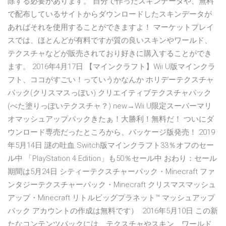
除する必要があります。 自分で作ったスキンデータや、無料
で配布しているサイトからダウンロードしたスキンデータが
あればそれを使用することができますよ！ マーケットプレイ
スでは、ほとんどが有料ですが質の良いスキンやワールド、
テクスチャなどが販売されており好きに購入することができ
ます。 2016年4月17日 【マインクラフト】Wii U版マインクラ
フト、ココがすごい！っていうかなんか ホリデーテクスチャ
パック(クリスマスっぽい) クリエイティブテクスチャパック
(べた塗りっぽいテクスチャ？) new→Wii U限定スーパーマリ
オマッシュアップパックきたぁ！大勝利！無料だ！ ついにダ
ウンロード専売だったところから、パッケージ版発売！ 2019
年5月14日 謎の吐血 Switch版マインクラフト33％オフのセー
ル中 「PlayStation 4 Edition」も50％セール中 おわり：セール
期間は5月24日 シティーテクスチャーパック・Minecraft ファ
ンタジーテクスチャーパック・Minecraft クリスマスマッシュ
アップ・Minecraft リトルビッグプラネット™ マッシュアップ
パック アカウントの作成は無料です） 2016年5月10日 この新
たなコンテンツパックには、テクスチャやスキン、ワールド