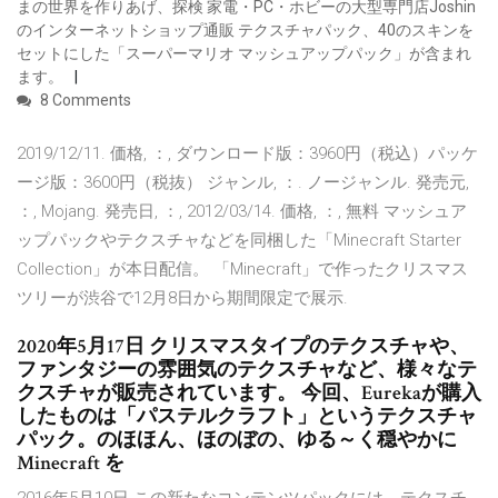
まの世界を作りあげ、探検 家電・PC・ホビーの大型専門店Joshin
のインターネットショップ通販 テクスチャパック、40のスキンを
セットにした「スーパーマリオ マッシュアップパック」が含まれ
ます。
8 Comments
2019/12/11. 価格, ：, ダウンロード版：3960円（税込）パッケ
ージ版：3600円（税抜） ジャンル, ：. ノージャンル. 発売元,
：, Mojang. 発売日, ：, 2012/03/14. 価格, ：, 無料 マッシュア
ップパックやテクスチャなどを同梱した「Minecraft Starter
Collection」が本日配信。 「Minecraft」で作ったクリスマス
ツリーが渋谷で12月8日から期間限定で展示.
2020年5月17日 クリスマスタイプのテクスチャや、
ファンタジーの雰囲気のテクスチャなど、様々なテ
クスチャが販売されています。 今回、Eurekaが購入
したものは「パステルクラフト」というテクスチャ
パック。のほほん、ほのぼの、ゆる～く穏やかに
Minecraft を