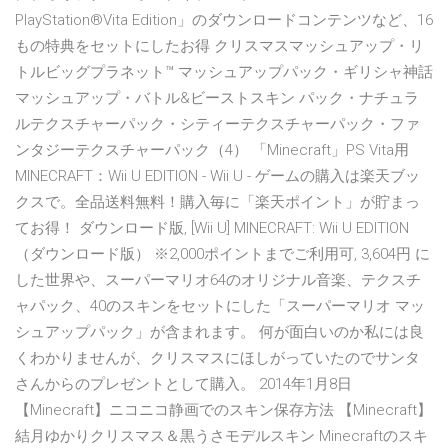
PlayStation®Vita Edition」のダウンロードコンテンツなど、16
もの特典をセットにしたお得 クリスマスマッシュアップ・リ
トルビッグプラネット™ マッシュアップパック・ギリシャ神話
マッシュアップ・バトル&ビーストスキン パック・ナチュラ
ルテクスチャーパック・シティーテクスチャーパック・ファ
ンタジーテクスチャーパック（4） 「Minecraft」PS Vita用
MINECRAFT：Wii U EDITION - Wii U - ゲームの購入は楽天ブッ
クスで。全品送料無料！購入毎に「楽天ポイント」が貯まっ
てお得！ ダウンロード版, [Wii U] MINECRAFT: Wii U EDITION
（ダウンロード版） ※2,000ポイントまでご利用可, 3,604円 に
した世界や、スーパーマリオ64のオリジナル音楽、テクスチ
ャパック、40のスキンをセットにした「スーパーマリオ マッ
シュアップパック」が含まれます。 何が面白いのか私には良
くわかりませんが、クリスマスにほしがっていたのでサンタ
さんからのプレゼントとして購入。 2014年1月8日
【Minecraft】ニコニコ静画でのスキン保存方法 【Minecraft】
結月ゆかりクリスマス＆黒うさモデルスキン Minecraftのスキ