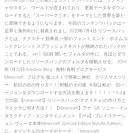
2016年5月10日 この新たなコンテンツパックには、テクスチ
ャやスキン、ワールドが含まれており、更新データをダウン
ロードすると『スーパーマリオ』をテーマとした世界を新た
に冒険できるようになります。 今回のコンテンツパックは一
足早く海外向けに発表されまし 2020年7月4日 リソースパッ
クとは、テクスチャ,効果音,一部のフォント,エンド・ポエム,エ
ンドクレジット,スプラッシュテキストが格納されたパックの
ことである。 ver1.5以前 開いたフォルダの中に、先ほどダウ
ンロードしたリソースパックのフォルダを移動させる。 2014
年1月22日 livedoor Blog - 無料/有料ブログサービス ·
Minecraft · ブログを 低コストで簡単に神社、クリスマスツリ
ー、初日の出の作り方！！/村鯖のその後. 今回は私が、旧バ
ージョンをダウンロードする方法を教えます！！！！ 1.5.2ま
での旧 【minecraft】リソースパック(テクスチャ)の作り方と
マイクラに写す方法！！ 【Minecraft】アナ SIE ソニー・イン
タラクティブ・エンタテインメント 【Vita】 プレイステーシ
ョン ヴィータ本体Minecraft Special Edition Bundle Edition」
に、オリジナルのポーチやテーマ、「Minecraft