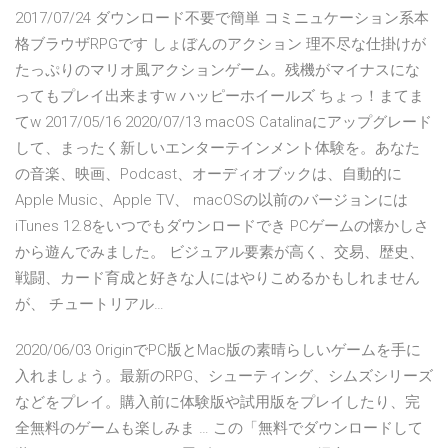
2017/07/24 ダウンロード不要で簡単 コミニュケーション系本
格ブラウザRPGです しょぼんのアクション 理不尽な仕掛けが
たっぷりのマリオ風アクションゲーム。残機がマイナスにな
ってもプレイ出来ますw ハッピーホイールズ ちょっ！まてま
てw 2017/05/16 2020/07/13 macOS Catalinaにアップグレード
して、まったく新しいエンターテインメント体験を。あなた
の音楽、映画、Podcast、オーディオブックは、自動的に
Apple Music、Apple TV、 macOSの以前のバージョンには
iTunes 12.8をいつでもダウンロードでき PCゲームの懐かしさ
から遊んでみました。 ビジュアル要素が高く、交易、歴史、
戦闘、カード育成と好きな人にはやりこめるかもしれません
が、 チュートリアル…
2020/06/03 OriginでPC版とMac版の素晴らしいゲームを手に
入れましょう。最新のRPG、シューティング、シムズシリーズ
などをプレイ。購入前に体験版や試用版をプレイしたり、完
全無料のゲームも楽しみま … この「無料でダウンロードして