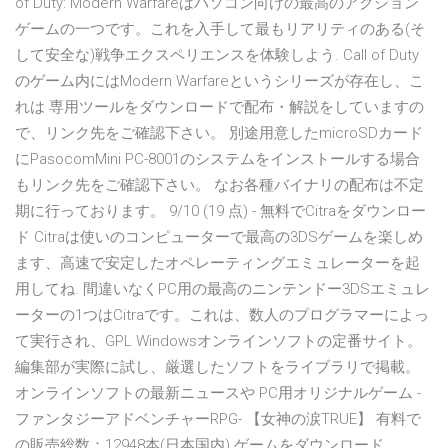
of Duty: Modern Warfareはパソコン向けの最高のアクション
ゲームの一つです。これを入手して最もリアリティのある(そ
して安全な)戦争エクスペリエンスを体験しよう. Call of Duty
のゲーム内にはModern Warfareというシリーズが存在し、こ
れは 専用ツールをダウンロードで配布・解説をしていますの
で、リンク先をご確認下さい。 別途用意したmicroSDカード
にPasocomMini PC-8001のシステムをインストールする場合
もリンク先をご確認下さい。 なお各種バイナリの配布は不定
期に行っております。 9/10 (19 点) - 無料でCitraをダウンロー
ド Citraは使いのコンピューターで最高の3DSゲームを楽しめ
ます、高速で安定したオペレーティングエミュレーターを起
用してね. 間違いなくPC用の最高のニンテンドー3DSエミュレ
ーターの1つはCitraです。これは、数人のプログラマーによっ
て実行され、GPL Windowsオンラインソフトの定番サイト。
編集部が実際に試し、厳選したソフトをライブラリで掲載。
オンラインソフトの最新ニュースや PC用オリジナルゲーム -
ファンタジーアドベンチャーRPG- 【女神の涙TRUE】 有料で
の販売総数：12948本(日本国内) ゲームをダウンロード