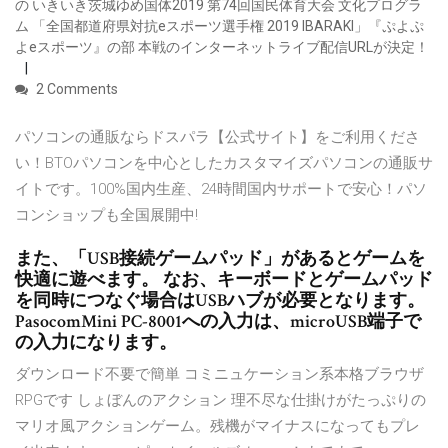
の いきいき茨城ゆめ国体2019 第74回国民体育大会 文化プログラ
ム 「全国都道府県対抗eスポーツ選手権 2019 IBARAKI」『ぷよぷ
よeスポーツ』の部 本戦のインターネットライブ配信URLが決定！
2 Comments
パソコンの通販ならドスパラ【公式サイト】をご利用くださ
い！BTOパソコンを中心としたカスタマイズパソコンの通販サ
イトです。100%国内生産、24時間国内サポートで安心！パソ
コンショップも全国展開中!
また、「USB接続ゲームパッド」があるとゲームを
快適に遊べます。 なお、キーボードとゲームパッド
を同時につなぐ場合はUSBハブが必要となります。
PasocomMini PC-8001への入力は、microUSB端子で
の入力になります。
ダウンロード不要で簡単 コミニュケーション系本格ブラウザ
RPGです しょぼんのアクション 理不尽な仕掛けがたっぷりの
マリオ風アクションゲーム。残機がマイナスになってもプレ