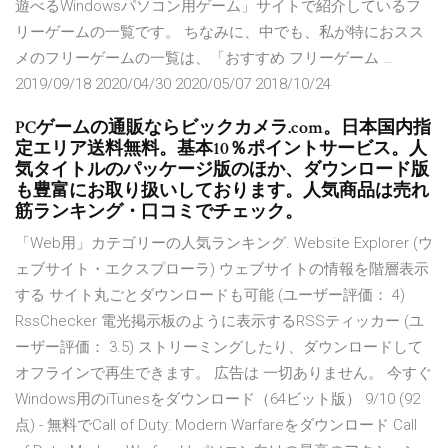
遊べるWindowsパソコン用ゲーム」サイトで紹介しているフ
リーゲームの一覧です。 ちなみに、中でも、私が特におスス
メのフリーゲームの一覧は、「おすすめ フリーゲーム …
2019/09/18 2020/04/30 2020/05/07 2018/10/24
PCゲームの通販ならビックカメラ.com。日本国内指
定エリア送料無料。基本10％ポイントサービス。人
気タイトルのパッケージ版のほか、ダウンロード版
も豊富にお取り扱いしております。人気商品は売れ
筋ランキング・口コミでチェック。
「Web用」カテゴリーの人気ランキング. Website Explorer (ウ
ェブサイト・エクスプローラ) ウェブサイトの情報を階層表示
する サイト丸ごとダウンロードも可能 (ユーザー評価： 4)
RssChecker 電光掲示板のように表示するRSSティッカー (ユ
ーザー評価： 3.5) ストリーミングしたり、ダウンロードして
オフラインで再生できます。 広告は 一切ありません。 今すぐ
Windows用のiTunesをダウンロード（64ビット版） 9/10 (92
点) - 無料でCall of Duty: Modern Warfareをダウンロード Call