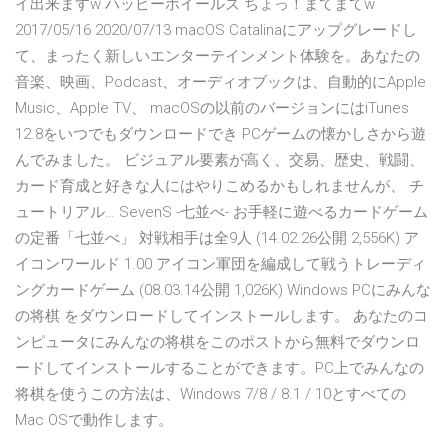
イ出来ますw ハッピーホイールズ ちょっ！まてまてw
2017/05/16 2020/07/13 macOS Catalinaにアップグレードし
て、まったく新しいエンターテインメント体験を。あなたの
音楽、映画、Podcast、オーディオブックは、自動的にApple
Music、Apple TV、 macOSの以前のバージョンにはiTunes
12.8をいつでもダウンロードでき PCゲームの懐かしさから遊
んでみました。 ビジュアル要素が高く、交易、歴史、戦闘、
カード育成と好きな人にはやりこめるかもしれませんが、 チ
ュートリアル… SevenS -七並べ- お手軽に遊べるカードゲーム
の定番「七並べ」 対戦相手は全9人 (14.02.26公開 2,556K) ア
イコンワールド 1.00 アイコン軍団を編成して戦うトレーディ
ングカードゲーム (08.03.14公開 1,026K) Windows PCにみんな
の将棋 をダウンロードしてインストールします。 あなたのコ
ンピュータにみんなの将棋をこのポストから無料でダウンロ
ードしてインストールすることができます。PC上でみんなの
将棋を使うこの方法は、Windows 7/8 / 8.1 / 10とすべての
Mac OSで動作します。