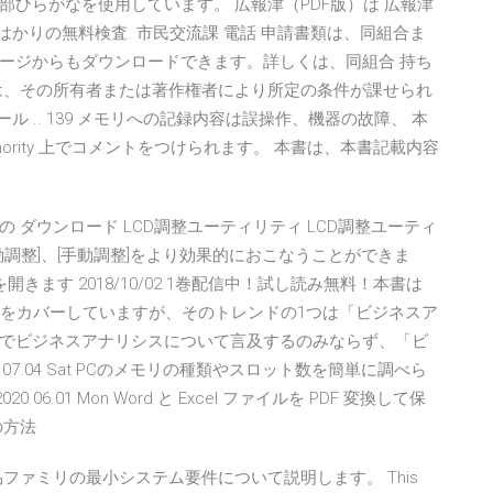
ひらがなを使用しています。 広報津（PDF版）は 広報津
用はかりの無料検査. 市民交流課 電話 申請書類は、同組合ま
ージからもダウンロードできます。詳しくは、同組合 持ち
ェアは、その所有者または著作権者により所定の条件が課せられ
ル .. 139 メモリへの記録内容は誤操作、機器の故障、 本
onority 上でコメントをつけられます。 本書は、本書記載内容
9 ソフトウェアの ダウンロード LCD調整ユーティリティ LCD調整ユーティ
動調整]、[手動調整]をより効果的におこなうことができま
きます 2018/10/02 1巻配信中！試し読み無料！本書は
遷をカバーしていますが、そのトレンドの1つは「ビジネスア
でビジネスアナリシスについて言及するのみならず、「ビ
07.04 Sat PCのメモリの種類やスロット数を簡単に調べら
06.01 Mon Word と Excel ファイルを PDF 変換して保
の方法
 2019 製品ファミリの最小システム要件について説明します。 This