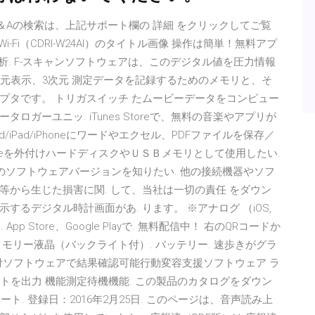
Aの検索は、上記サポート欄の 詳細 をクリックしてご覧
i-Fi（CDRI-W24AI）のタイトル画像 操作は簡単！無料アプ
析. F-スキャンソフトウェアは、このデジタル値を圧力情報
次元表示、3次元 測定データを記録するためのメモリと、そ
プタです。 トリガスイッチ たムービーデータをコンピュー
ガーユニッ. iTunes Storeで、無料の音楽やアプリが
Pod/iPad/iPhoneにワードやエクセル、PDFファイルを保存／
iPad/iPhoneを外付けハードディスクやＵＳＢメモリとして使用したい.
Phoneのソフトウェアバージョンを知りたい. 他の接続機器やソフ
から生じた損害に関. して、当社は一切の責任 をダウン
るデジタル時計画面があ. ります。 ※アナログ （iOS,
 App Store、Google Playで. 無料配信中！ 右のQRコードか
モリー液晶（バックライト付）. バッテリー. 速歩きがグラ
添付ソフトウェアで結果確認可能行動変容支援ソフトウェア ラ
トを出力 機能測定待機機能. この製品のカタログをダウン
 ツイート. 登録日：2016年2月25日. このページは、音声読み上