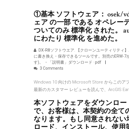
①基本 ソフトウェア： osek/
ェア の一部 である オペレー
ついてのみ 標準化 された。 au
にわたり 標準化 を進めた。
DX-R8ソフトウエア. 【クローンユーティリティ
に書き換え・保存できるツールです。別売のERW-7
す)。 ・「説明書」ダウンロード · pdf
3 Comments
Windows 10 向けの Microsoft Sto
最新のカスタマー レビューを読んで、ArcGIS E
本ソフトウェアをダウンロー
で、お客様は、本契約の全て
なります。もし同意されない
ロード、インストール、使用