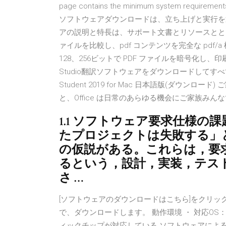
page contains the minimum system requirements fo
ソフトウェアダウンロードは、立ち上げと実行を
アの説明と特長は、サポート文書とリソースととも
ァイルを比較し、pdf コンテンツを完全な pdf/
128、256ビットで PDF ファイルを暗号化し、印
Studio翻訳ソフトウェアをダウンロードしてすべての
Student 2019 for Mac 日本語版(ダウ
と、Office は日常のあらゆる機会にご家族み
1.1 ソフトウェア要求仕様の
たプロジェクトは失敗する」
の仮説がある。これらは，要
るという，設計，実装，テス
さ …
[ソフトウェアのダウンロードはこちら]をクリッ
で、ダウンロードします。 動作環境 ・ 対応OS： Windo
ィックチップが対応している ソフトウェアによる