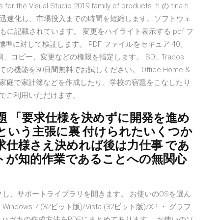
r the Visual Studio 2019 family of products. ti の tina-ti
迅速化し、市場投入までの時間を短縮します。ソフトウェ
に記載されています。 変更をハイライト表示する pdf フ
a 標準に対して検証します。 PDF ファイルをセキュア 40、
刷、コピー、変更などの権限を指定します。 SDL Trados
機能を30日間無料でお試しください。 Office Home &
ンロード) ご家庭で家計簿などを作成したり、学校の宿題をこなしたり
んなでご利用いただけます。
課題 「要求仕様を決めずに開発を進め
という主張に裏 付けられたいくつか
求仕様さえ決めれば後は力仕事 であ
トが知的作業であることへの無関心
クし、サポートライブラリを開きます。 お使いのOSを選ん
ws 7 (32ビット版)/Vista (32ビット版)/XP ・ グラフ
ハガキの作成方法をPDFにまとめてあります。 お使いのソ