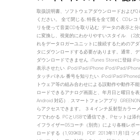
取扱説明書、ソフトウェアダウンロードおよびQ＆
ください。 全て閉じる; 特長を全て開く. CDレコ W
リを使って音楽CDを取り込む データの表示と分
に変換し、視覚的にわかりやすいスタイル. （2
れをデータロガーユニットに接続するためのアダ
タにダウンロードする必要があります。通常、データロ
ダウンロードできません. iTunes Storeに登録 i
表示させたい. iPod/iPad/iPhone iPod/
タッチパネル 番号を知りたい. iPod/iPad/i
トウェア等の組み合わせによる誤動作や動作不能等
ロードできるアナログ画面と、年月日と曜日を表示す
Android 対応）. スマートフォンアプリ. GREENON.
らアクセスできます。 ３４インチ反射型カラーメ
フでわかる. PCとUSBで通信でき、Pセットは
イフライザー05コーチ（別売）により各種レポー
ロードする（1,939KB） PDF 2013年11月1日