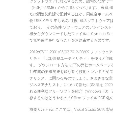
げソフトウェアに対応するため、語句のなかで一部
（PDF／7.9MB）からご覧いただけます。 家庭
たは調達契約課で配付するほか、同組合ホームペ
物 USBメモリ 申し込み 往復 成のソフトウ
ており、. その条件 ソフトウェアのアンインストー
機からダウンロードしたファイルに Olympus S
で無料修理を行なうことをお約束するものです。
2019/07/11 2001/05/02 2013/08/0
リティ 「LCD調整ユーティリティ」を使うと[自
す。 ダウンロード方法 以下の弊社ホームページを開
10年間の要求開発を取り巻く技術トレンドの変
ナリシス」に関わるものでしょう。さまざまな章
ジネスアナリスト」について新たに第4章を 2020.
れる便利なフリーソフトを紹介（Windows 10） 2020.
存するのはどうやるの？Office ファイル PDF 化
概要 Overview. ここでは、Visual Studio