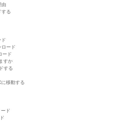
理由
ドする
ード
ンロード
ンロード
しますか
ードする
PCに移動する
ンロード
ード