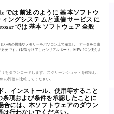
vdx では 前述 のように 基 本ソフトウ
ティングシステ ムと通信 サービス に
tosar では 基本 ソフトウェア 全般
】. DX-R8の機能やメモリーをパソコン上で編集し、データを自由
が必要です。(製造を終了したシリアルポート用ERW-4Cも使えま
re からこのアプリをダウンロードします。スクリーンショットを確認し、
arth の評価を比較してください。
ド、インストール、使用等すること
の条項および条件を承認したことに
場合には、本ソフトウェアのダウン
等は行わないでください。