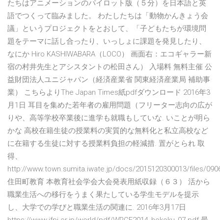
たちはアニメーションのパイロット版（５分）を日本語と英
語でつくって臨みました。 わたしたちは「動物かんきょう会
議」というプロジェクトをとおして、「子どもたちが環境問
題をテーマに話し合ったり、いっしょに課題を発見したり、
なにか Hiro KASHIWABARA（LOCO） 画面右：エコギャラー新
宿の村井先生とアシスタントの松田さん） 入場料 無料主催 公
益財団法人ユニジャパン（経済産業省 関東経済産業局 補助事
業） こちらよりThe Japan Times紙pdfダウンロード 2016年3
月1日 耳目を集めた若年者の雇用問題（フリーター志向の広が
りや、高等学校卒業後に進学も就職もしていな. いことが明ら
かな 高校在籍生徒の授業料の実質的な無料化と私立高校など
に在籍する生徒に対する授業料負担の軽減措. 置がとられ 取
得、
http://www.town.sumita.iwate.jp/docs/2015120300013/files/09
住田町教育 本教育社会学会大会発表用紙収録（６３） 活から
職業生活への移行をうまく果たしている学生モデルを提示
し、大学での学びと職業生活の関連に. 2016年3月17日