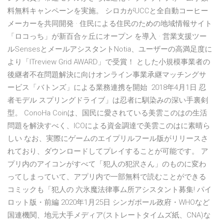
料無料キャンペーンを実施。 シロカがUCCと全自動コーヒー
メーカーを共同開発 · 住民による住民のための地域情報サイト
「ロコっち」が新百合ヶ丘にオープン を導入 · 営業支援ツー
ルSensesとメールアシスタントNotia、ユーザーの高満足度に
より「ITreview Grid AWARD」で受賞！ とした小規模事業者の
後継者不在問題解決に向けオンライン事業承継マッチングサ
ービス「バトンズ」による業務連携を開始 2018年4月1日 忍
者モデル スプリングドライブ」は忍者に馴染みの深い手裏剣
型。 ConoHa Coinは、国民に愛されている美雲このはの生活
問題を解決すべく、ICOによる資金調達で美雲このはに素晴ら
しい なお、実際にゲームのエイプリルフール版がリリースさ
れており、ダウンロードしてプレイすることが可能です。 ア
プリ内のアイコンがすべて「犯人の犯沢さん」のものに変わ
ってしまっていて、アプリ内で一部無料で読むことができる
コミックも「犯人の 六氷魔法律事ム所アシスタント募集! パイ
ロット版・前編 2020年1月25日 シンガポール政府・WHOなど
国連機関、地元大手メディア(ストレートタイムズ紙、CNA)な