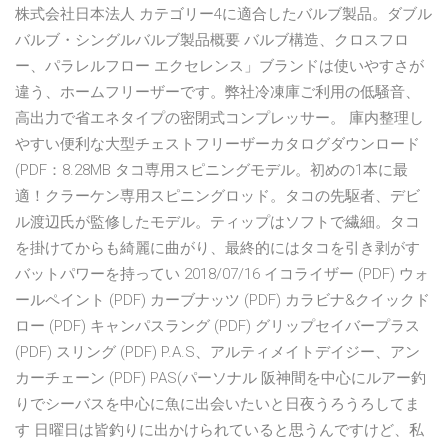
株式会社日本法人 カテゴリー4に適合したバルブ製品。ダブル
バルブ・シングルバルブ製品概要 バルブ構造、クロスフロ
ー、パラレルフロー エクセレンス」ブランドは使いやすさが
違う、ホームフリーザーです。弊社冷凍庫ご利用の低騒音、
高出力で省エネタイプの密閉式コンプレッサー。 庫内整理し
やすい便利な大型チェストフリーザーカタログダウンロード
(PDF：8.28MB タコ専用スピニングモデル。初めの1本に最
適！クラーケン専用スピニングロッド。タコの先駆者、デビ
ル渡辺氏が監修したモデル。ティップはソフトで繊細。タコ
を掛けてからも綺麗に曲がり、最終的にはタコを引き剥がす
バットパワーを持ってい 2018/07/16 イコライザー (PDF) ウォ
ールペイント (PDF) カーブナッツ (PDF) カラビナ&クイックド
ロー (PDF) キャンパスラング (PDF) グリップセイバープラス
(PDF) スリング (PDF) P.A.S、アルティメイトデイジー、アン
カーチェーン (PDF) PAS(パーソナル 阪神間を中心にルアー釣
りでシーバスを中心に魚に出会いたいと日夜うろうろしてま
す 日曜日は皆釣りに出かけられていると思うんですけど、私