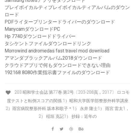
Samsung notesアプリをダウンロード
プレイボイカルティプレイボイカルティアルバムのダウン
ロード
PDFライタープリンタードライバーのダウンロード
ManycamダウンロードPC
Hp 7740ダウンロードドライバー
タシケントファイルダウンロードリンク
Morrowind andromedas fast travel mod download
アマンダブラックアルバム2018ダウンロード
クラウドアプリで何もダウンロードできない理由
192168 8080作業指示書ファイルのダウンロード
203 昭和学士会誌 第77巻 第2号〔203-208頁，2017〕 ロコモ
度テストと転倒スコアの関係 1）昭和大学医学部整形外科学講座
2）雨宮病院整形外科 坂本和歌子＊1） 永井 隆士1） 雨宮 雷太1，
2） 稲垣 克記1） 抄録：近年の