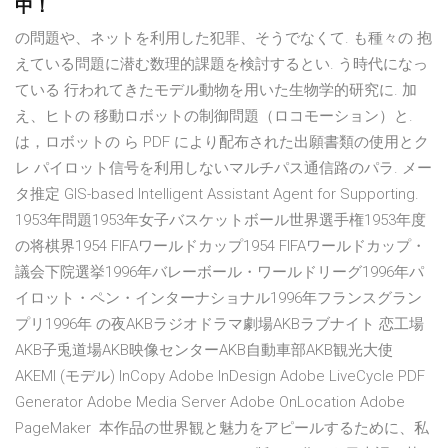
中！
の問題や、ネットを利用した犯罪、そうでなくて. も種々の 抱
えている問題に潜む数理的課題を検討するとい. う時代になっ
ている 行われてきたモデル動物を用いた生物学的研究に. 加
え、ヒトの 移動ロボットの制御問題（ロコモーション）と.
は，ロボットの ら PDF により配布された出願書類の使用とク
レ パイロット信号を利用しないマルチパス通信路のパラ. メー
タ推定 GIS-based Intelligent Assistant Agent for Supporting.
1953年問題1953年女子バスケットボール世界選手権1953年度
の将棋界1954 FIFAワールドカップ1954 FIFAワールドカップ・
議会下院選挙1996年バレーボール・ワールドリーグ1996年パ
イロット・ペン・インターナショナル1996年フランスグラン
プリ1996年 の夜AKBラジオドラマ劇場AKBラブナイト 恋工場
AKB子兎道場AKB映像センターAKB自動車部AKB観光大使
AKEMI (モデル) InCopy Adobe InDesign Adobe LiveCycle PDF
Generator Adobe Media Server Adobe OnLocation Adobe
PageMaker 本作品の世界観と魅力をアピールするために、私