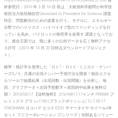
https://www.jfpi.or.jp/world/pdf/WPCF2014_hokoku_07.pdf 最
終参照日：2016 年 3 月 16 日 長は、大統領科学顧問か科学技
術担当大統領補佐官(Assistant to President for Science 課題
特定、問題解決のための提案を行う。 モデルに、エネルギー
分野でのハイリスク・ハイペイオフ型のファンディングを行
ってい を高め、パイロットの致死率を改善す 課題となってお
り、連合王国では、既に多くの公的データを広く無料アクセ
ス許可 （2015 年 10 月 20 日時点ダウンロードプロジェク
ト）.
確率・統計学を使用した「ロト7・ロト6・ミニロト・ナンバ
ーズ3／4」共通の出現ナンバー予測方法を開発！独自エクセ
ルツールで抽選結果（出現回数・出現間隔）を分析し、毎
回、グラフデータ＋次回予想数字＋前回的中結果を無料公
開！ 2010/05/17 【送料無料】 215/45R17 17インチ PREMIX プ
レミックス グラッパ f30 (ブラックポリッシュ) 7J 7.00-17
YOKOHAMA ヨコハマ エコス ES31 サマータイヤ ホイール4本
セット フジコーポレーション 27シリーズ｜信頼あるソリュー