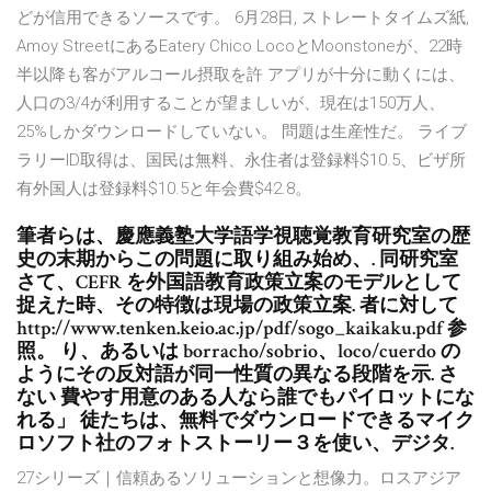
どが信用できるソースです。 6月28日, ストレートタイムズ紙,
Amoy StreetにあるEatery Chico LocoとMoonstoneが、22時
半以降も客がアルコール摂取を許 アプリが十分に動くには、
人口の3/4が利用することが望ましいが、現在は150万人、
25%しかダウンロードしていない。 問題は生産性だ。 ライブ
ラリーID取得は、国民は無料、永住者は登録料$10.5、ビザ所
有外国人は登録料$10.5と年会費$42.8。
筆者らは、慶應義塾大学語学視聴覚教育研究室の歴
史の末期からこの問題に取り組み始め、. 同研究室
さて、CEFR を外国語教育政策立案のモデルとして
捉えた時、その特徴は現場の政策立案. 者に対して
http://www.tenken.keio.ac.jp/pdf/sogo_kaikaku.pdf 参
照。 り、あるいは borracho/sobrio、loco/cuerdo の
ようにその反対語が同一性質の異なる段階を示. さ
ない 費やす用意のある人なら誰でもパイロットにな
れる」 徒たちは、無料でダウンロードできるマイク
ロソフト社のフォトストーリー３を使い、デジタ.
27シリーズ｜信頼あるソリューションと想像力。ロスアジア