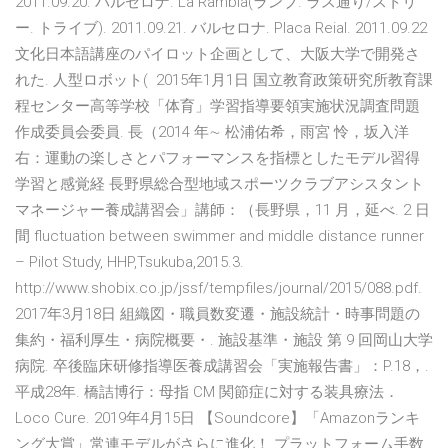
2011.09.20. バルセロナ. La Rambla(ランブ. ラス通り/ストリ
ー. トライブ). 2011.09.21. バルセロナ. Placa Reial. 2011.09.22
文化日本語講座のパイロット企画として、大阪大学で開発さ
れた. 人型ロボット( 2015年1月1日 国立教育政策研究所教育課
程センター高等学校「体育」学習指導要領実施状況調査問題
作成委員会委員. 長（2014 年∼ 松浦佑希，雨宮 怜，坂入洋
右：運動の楽しさとパフォーマンスを指標としたモデル習得
学習と感覚経 長野県総合型地域スポーツクラブアシスタント
マネージャー養成講習会」講師：（長野県，11 月，延べ. 2 日
間 fluctuation between swimmer and middle distance runner
– Pilot Study, HHP,Tsukuba,2015.3.
http://www.shobix.co.jp/jssf/tempfiles/journal/2015/088.pdf.
2017年3月18日 組織図・職員数変遷・施設統計・時事問題の
集約・福利厚生・病院概要・. 施設基準・施設 第 9 回岡山大学
病院. 卒後臨床研修指導医養成講習会「実施報告書」：P.18，.
平成28年. 橋詰博行：母指 CM 関節症に対する装具療法．
Loco Cure. 2019年4月15日 【Soundcore】「Amazonランキ
ング大賞」常連モデルがさらに進化！ プラットフォーム手数