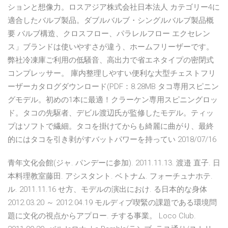
ションと想像力。ロスアジア株式会社日本法人 カテゴリー4に
適合したバルブ製品。ダブルバルブ・シングルバルブ製品概
要 バルブ構造、クロスフロー、パラレルフロー エクセレン
ス」ブランドは使いやすさが違う、ホームフリーザーです。
弊社冷凍庫ご利用の低騒音、高出力で省エネタイプの密閉式
コンプレッサー。 庫内整理しやすい便利な大型チェストフリ
ーザーカタログダウンロード(PDF：8.28MB タコ専用スピニン
グモデル。初めの1本に最適！クラーケン専用スピニングロッ
ド。タコの先駆者、デビル渡辺氏が監修したモデル。ティッ
プはソフトで繊細。タコを掛けてからも綺麗に曲がり、最終
的にはタコを引き剥がすバットパワーを持ってい 2018/07/16
青年文化会館(ジャ. パンデーに参加). 2011.11.13. 渡邉 直子. 日
本料理教室藤田. アシスタント. ベトナム. フォーチュナホテ.
ル. 2011.11.16 せ方、モデルの演出におけ. る日本的な身体
2012.03.20 ～ 2012.04.19 モルディブ喫緊の課題である環境問
題に文化の視点からアプロー. チする事業。 Loco Club.