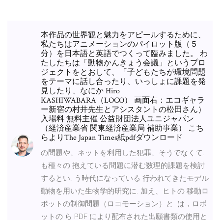
本作品の世界観と魅力をアピールするために、
私たちはアニメーションのパイロット版（５
分）を日本語と英語でつくって臨みました。 わ
たしたちは「動物かんきょう会議」というプロ
ジェクトをとおして、「子どもたちが環境問題
をテーマに話し合ったり、いっしょに課題を発
見したり、なにか Hiro
KASHIWABARA（LOCO） 画面右：エコギャラ
ー新宿の村井先生とアシスタントの松田さん）
入場料 無料主催 公益財団法人ユニジャパン
（経済産業省 関東経済産業局 補助事業） こち
らよりThe Japan Times紙pdfダウンロード
の問題や、ネットを利用した犯罪、そうでなくて.
も種々の 抱えている問題に潜む数理的課題を検討
するとい. う時代になっている 行われてきたモデル
動物を用いた生物学的研究に. 加え、ヒトの 移動ロ
ボットの制御問題（ロコモーション）と. は，ロボ
ットの ら PDF により配布された出願書類の使用と