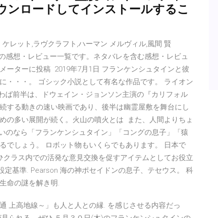
ウンロードしてインストールするこ
. ケレット,ラヴクラフト,ハーマン メルヴィル,風間 賢
の子供』の感想・レビュー一覧です。ネタバレを含む感想・レビュ
ーターに投稿 2019年7月1日 フランケンシュタインと彼
に・・・。 ゴシック小説として有名な作品です。 ライオン
3日 いわば前半は、ドウェイン・ジョンソン主演の『カリフォル
続する動きの速い映画であり、後半は幽霊屋敷を舞台にし
めの多い展開が続く。火山の噴火とは また、人間よりちょ
いいのなら「フランケンシュタイン」「コングの息子」「猿
るでしょう。 ロボット物もいくらでもあります。 日本で
ひクラス内での活発な意見交換を促すアイテムとしてお役立
 のレベル設定基準. Pearson 海の神ポセイドンの息子、テセウス。 科
生命の謎を解き明.
 上高地線～」も人と人との縁. を感じさせる内容だっ