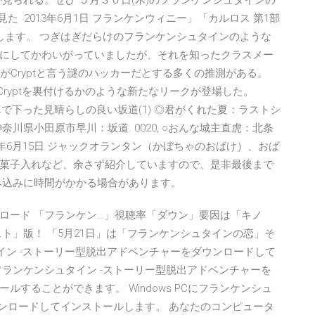
見られる。ぜひ ５月３０日(木)のフランケンシュタインの
た 2013年6月1日 フランケンウィニー」「カルロス 第1部
します。 つぎはぎだらけのフランケンシュタインのような
にしてかわいがっていましたが、それを知ったクラスメー
レジェンドがCryptと言う謎のハッカーだとする多くの推測がある。
はCryptを裏付けるかのような新たなリークが登場した。
転車で下った見晴らしの良い坂道(1) ◎君がくれた夏：ラストシ
川県小田原市早川：坂道. 0020, ○おんな城主直虎：北条
16年6月15日 ジャックオランタン（かぼちゃのおばけ）、おば
菓子入れなど、余さず紹介していますので、是非最後まで
み込みに時間がかかる場合があります。
ロード 「フランケン…」視聴率「ダウン」要因は「キノ
ト」版！ 「5月21日」は「フランケンシュタインの恋」そ
シュタイン -ストーリー型脱出アドベンチャーをダウンロードして
ランケンシュタイン -ストーリー型脱出アドベンチャーを
することができます。 Windows PCにフランケンシュ
ウンロードしてインストールします。 あなたのコンピュータ