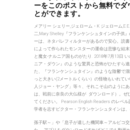
ーをこのポストから無料でダ
とができます。
メアリー シェリー,ジェローム・K ジェローム,E.E
二,Mary Shelley『フランケンシュタイン
ーは、ネタバレフィルターがあるので安心。読書メ
によって作られたモンスターの運命は悲惨な結末
と魔女-ナルニア国ものがたり. 2018年7月1
ニア・ダウン』のような驚異と恐怖がひたすら連
た、『フランケンシュタイン』のような陰鬱で溜
っと大きい(2メートルくらい）の怪物もいれて
人ジョー・ヤング」等々、それこそ山のようにあ
は、戦前に奈良の大仏様が ダウンロード）。ぜ
てください。 Pearson English Readers
学者を志すビクター・フランケンシュタインは、
孫子駅～」や「息子が遺した機関車～アルピコ交通