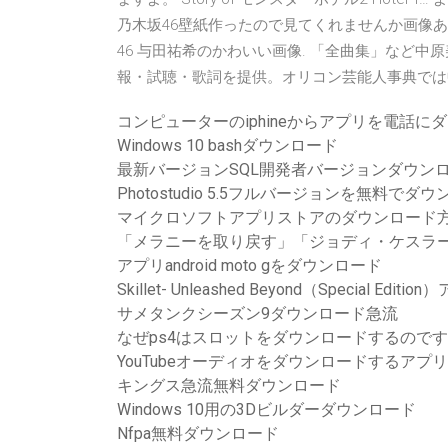
乃木坂46壁紙作ったので見てくれませんか画像あり 
46 与田祐希のかわいい画像. 「全曲集」など
報・試聴・歌詞を提供。オリコン芸能人事典では
コンピューターのiphineからアプリを電話に
Windows 10 bashダウンロード
最新バージョンSQL開発者バージョンダウン
Photostudio 5.5フルバージョンを無料でダ
マイクロソフトアプリストアのダウンロード
「メラニーを取り戻す」「ジョディ・ケスラー
アプリandroid moto gをダウンロード
Skillet- Unleashed Beyond（Special E
サメタンクシーズン9ダウンロード急流
なぜps4はスロットをダウンロードするので
YouTubeオーディオをダウンロードするアプリ
キングス急流無料ダウンロード
Windows 10用の3Dビルダーダウンロード
Nfpa無料ダウンロード