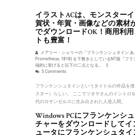
イラストACは、モンスター
賀状・年賀・画像などの素材が
でダウンロードOK！商用利用
トも豊富！
メアリー・シェリーの『フランケンシュタイン あるいは現代の
Prometheus, 1818) を下敷きとしているN
端的に挙げると以下の二点となる。
5 Comments
フランケンシュタインというタイトルの作品を借
スター）らしい。 ここでツタヤさんのイントロ
代のロサンゼルスに生み出された人造人間。
Windows PCにフランケン
チャーをダウンロードしてイ
ュータにフランケンシュタイン