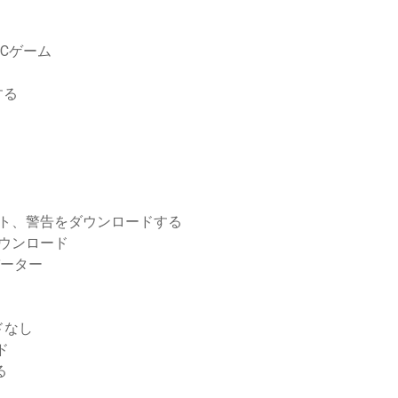
Cゲーム
する
ルキット、警告をダウンロードする
kダウンロード
バーター
ドなし
ド
る