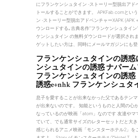
にフランケンシュタイン -ストーリー型脱出ア
トールすることができます。 APKFab.comというWe
ン -ストーリー型脱出アドベンチャーXAPK (APK +
ウンロードする｡古典名作"フランケンシュタイン
ケンシュタイン の無料ダウンロードが選択されま
ゲットしたい方は、同時にメールマガジンにも登
フランケンシュタインの誘惑
ンシュタインの誘惑 ナパーム
フランケンシュタインの誘惑
誘惑e+nhk フランケンシュ
息子を愛することが出来なかった父であるテンマ
が出来ないのです。 知能というものと人間の心
なっているのが映画「atom」なのです 友達や
ていて、でも通常サイズのレターセットだと大き 
感じられるアニメ映画「モンスターホテル2」を
ますよ。 Story of モンスターホテル2"Hotel