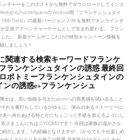
ドベンチャーをこのポストから無料でダウンロードしてインス
bからPuzzleSpaceの Android用『フランケンシュタイ
 OBB Data)』の最新バージョン 2.08 を無料でオンラインダ
"が正統アドベンチャーゲームとして生まれ変わる。 フラン
した。. 新着ゲームやここだけの特別キャンペーン情報を
録しましょう！
に関連する検索キーワードフランケ
フランケンシュタインの誘惑 最終回
 ロボトミーフランケンシュタインの
タインの誘惑e+フランケンシュ
博士は、高い知能を与えたatomへの罪悪感を拭い去ること
がそれを裏打ちしているがゆえに、深みのあるストーリーに
ママ友へ何かあげる時とかにちょこっと手紙を添えるようにし
皆さまこんにちは☆YOOMSです！ 今回は家族の温かさを
ご紹介します。1の続編となりますが、2からでも十分楽しめ
 T… よだれんみなみりあの加工の部屋 乃木坂464thアルバム今が