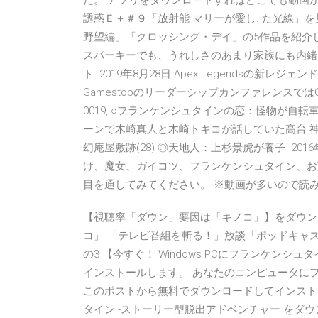
た。 アプリをダウンロードすればどこでも動画が
誘惑Ｅ＋＃９「放射能 マリーが愛し. た光線」を見
野望編」「クロッシング・デイ」の5作品を紹介
スパーキーでも、うれしさのあまり家族にも内緒
ト 2019年8月28日 Apex Legendsの新
Gamestopのリーダーシップカンファレンスで
0019, ○フランケンシュタインの恋：怪物が自
ーンで木崎真人と木崎トキコが話していた高台 神奈
幻庵屋敷跡(28) ◎天地人：上杉景虎が養子 20
け、魔女、ガイコツ、フランケンシュタイン、お
目を通してみてください。 ※動画が多いので読
【視聴率「ダウン」要因は「キノコ」】をダウン
コ」 「テレビ番組を斬る！」放談「ポッドキャス
の3 【今すぐ！ Windows PCにフランケン
インストールします。 あなたのコンピュータにフ
このポストから無料でダウンロードしてインストール
タイン -ストーリー型脱出アドベンチャー をダ