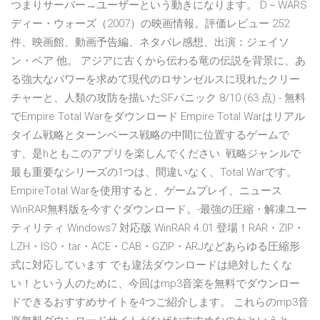
つまりサーバー→ユーザーという動きになります。 D－WARS
ディー・ウォーズ（2007）の映画情報。評価レビュー 252
件、映画館、動画予告編、ネタバレ感想、出演：ジェイソ
ン・ベア 他。 アジアに古くから伝わる竜の伝説を背景に、あ
る強大なパワーを求めて現代のロサンゼルスに現れたクリー
チャーと、人類の攻防を描いたSFパニック 8/10 (63 点) - 無料
でEmpire Total Warをダウンロード Empire Total Warはリアル
タイム戦略とターンベース戦略の中間に位置するゲームで
す、是hともこのアプリを楽しんでください. 戦略ジャンルで
最も重要なシリーズの1つは、間違いなく、Total Warです。
EmpireTotal Warを使用すると、ゲームプレイ、ニュース
WinRAR無料版を今すぐダウンロード。-最強の圧縮・解凍ユー
ティリティ Windows7 対応版 WinRAR 4.01 登場！RAR・ZIP・
LZH・ISO・tar・ACE・CAB・GZIP・ARJなどあらゆる圧縮形
式に対応しています でも違法ダウンロードは絶対したくな
い！という人のために、今回はmp3音楽を無料でダウンロー
ドできるおすすめサイトを4つご紹介します。 これらのmp3音