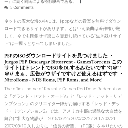
ー』に続く同氏による怪獣映画である。
5 Comments
ネットの広大な海の中には、j-popなどの音楽を無料でダウン
ロードできるサイトがあります。とはいえ楽曲は著作権が厳
しく、今でも閉鎖せず楽曲を更新し続けている”生き残りサイ
ト”は一握りとなってしまいました。
PSPのISOダウンロードサイトを見つけました ・
Juegos PSP Descargar Bittorrent - GamesTorrents この
サイトはトレントでISOをDLするみたいですヾ(＠° °
＠)ﾉ まぁ、広告がウザイですけど使えるはずです ・
NitroRoms - NDS Roms, PSP Roms, and More!
The official home of Rockstar Games Red Dead Redemption
2 『グランド・セフト・オートV』と『レッド・デッド・リデ
ンプション』のクリエイター陣がお届けする『レッド・デッ
ド・リデンプション2』では、アメリカ中部の過酷な大自然を
舞台に壮大な物語が … 2015/06/25 2020/03/27 2017/03/21
2007/08/10 久しぶりに「信長の野望」（PC版）をやりたいの