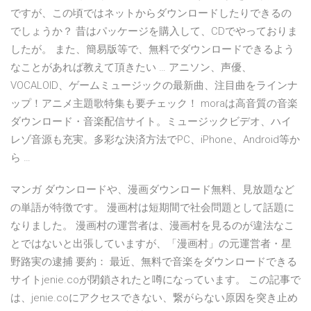
ですが、この頃ではネットからダウンロードしたりできるの
でしょうか？ 昔はパッケージを購入して、CDでやっておりま
したが。 また、簡易版等で、無料でダウンロードできるよう
なことがあれば教えて頂きたい … アニソン、声優、
VOCALOID、ゲームミュージックの最新曲、注目曲をラインナ
ップ！アニメ主題歌特集も要チェック！ moraは高音質の音楽
ダウンロード・音楽配信サイト。ミュージックビデオ、ハイ
レゾ音源も充実。多彩な決済方法でPC、iPhone、Android等か
ら …
マンガ ダウンロードや、漫画ダウンロード無料、見放題など
の単語が特徴です。 漫画村は短期間で社会問題として話題に
なりました。 漫画村の運営者は、漫画村を見るのが違法なこ
とではないと出張していますが、「漫画村」の元運営者・星
野路実の逮捕 要約： 最近、無料で音楽をダウンロードできる
サイトjenie.coが閉鎖されたと噂になっています。 この記事で
は、jenie.coにアクセスできない、繋がらない原因を突き止め