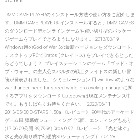
uTorrent
DMM GAME PLAYERのインストール方法や使い方をご紹介しま
す。DMM GAME PLAYERをインストールすると、DMM GAMES
のダウンロード型オンラインゲームや買い切り型のパッケー
ジゲームをプレイできるようになります。 2013/03/19
Windows用のGod of War 3の最新バージョンをダウンロード.
デスクトップPCでKratos (クレイトス) をプレイできるとした
らどうでしょう？. プレイステーションのゲーム「ゴッド・オ
ブ・ウォー」の主人公スパルタの戦士クレイトスの新しい冒
険が発表されました。 シミュレーション 用 windowsのような
war thunder, need for speed world, pro cycling managerに関
するアプリをダウンロード Uptodownは現在メンテナンス中
です。もうしばらくお待ちください。. 2020/06/11
2013/05/08 D-STARS 1.50a 《レビュー》 90年代のアーケード
ゲーム風 弾幕縦シューティング 全6面、エンディングもあり
(17.06.09公開 39,796K) 0rca 0.92 《レビュー》 「光と泳ぐ」
水と光が織り成す幻想的3Dシューティング (17.04.28