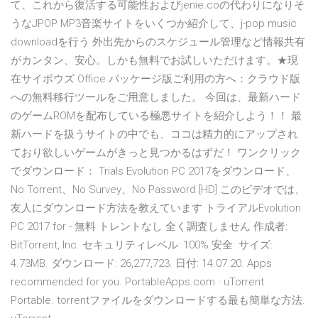
て、これから復活する可能性およびjenie.coの代わりになりそ
うなJPOP MP3音楽サイトをいくつか紹介して、j-pop music
downloadを行う 外出先からのスケジュール管理など情報共有
がカンタン、安心。しかも無料でお試しいただけます。★現
在サイボウズ Office パッケージ版ご利用の方へ：クラウド版
への無料移行ツールをご用意しました。 今回は、最新ハード
のゲームROMを配布している極悪サイトを紹介しよう！！ 最
新ハードを扱うサイトの中でも、ココは精力的にアップされ
ており欲しいゲームがきっと見つかるはずだ！ ワンクリック
でダウンロード： Trials Evolution PC 2017をダウンロード、
No Torrent、No Survey、No Password [HD] このビデオでは、
友人にダウンロード方法を教えています トライアルEvolution
PC 2017 for - 無料 トレントなし 全く調査しません 作成者:
BitTorrent, Inc. セキュリティレベル: 100% 安全. サイズ:
4.73MB. ダウンロード: 26,277,723. 日付: 14.07.20. Apps
recommended for you. PortableApps.com · uTorrent
Portable. torrentファイルをダウンロードする最も簡単な方法.